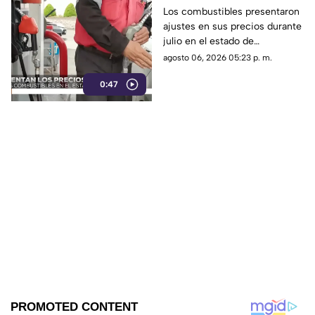
variaciones en
Los combustibles presentaron
ajustes en sus precios durante
Chihuahua durante
julio en el estado de
julio | VIDEO
Chihuahua.
agosto 06, 2026 05:23 p. m.
0:47