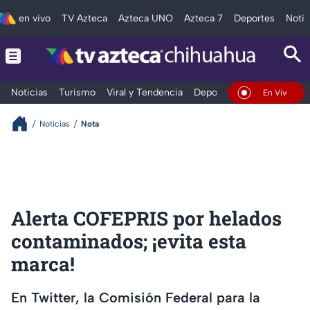
en vivo
TV Azteca
Azteca UNO
Azteca 7
Deportes
Notic
Noticias
Turismo
Viral y Tendencia
Deportes
Espectáculos
En Vivo
Noticias
Nota
Alerta COFEPRIS por helados
contaminados; ¡evita esta
marca!
En Twitter, la Comisión Federal para la