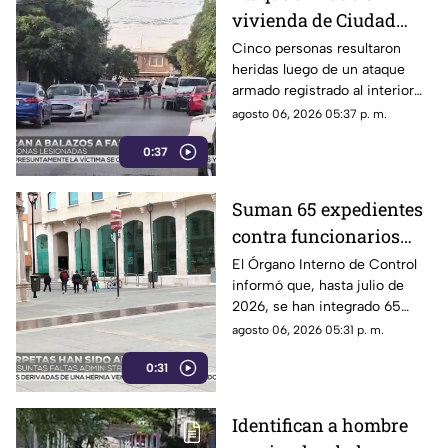
vivienda de Ciudad
Juárez deja cinco
Cinco personas resultaron
heridas luego de un ataque
personas heridas |
armado registrado al interior
VIDEO
de un domicilio en el
agosto 06, 2026 05:37 p. m.
fraccionamiento El
0:37
Campanario.
Suman 65 expedientes
contra funcionarios
municipales de
El Órgano Interno de Control
informó que, hasta julio de
Chihuahua | VIDEO
2026, se han integrado 65
expedientes por presuntas
agosto 06, 2026 05:31 p. m.
irregularidades administrativas.
0:31
Identifican a hombre