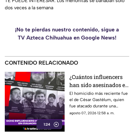
TE PUEDE INTERESAR: Los menonitas se bañaban solo
dos veces a la semana
¡No te pierdas nuestro contenido, sigue a
TV Azteca Chihuahua en Google News!
CONTENIDO RELACIONADO
¿Cuántos influencers
han sido asesinados en
Culiacán desde 2024?
El homicidio más reciente fue
el de César Gastélum, quien
César Gastélum el más
fue atacado durante una
reciente
transmisión en vivo.
agosto 07, 2026 12:58 a. m.
1:24