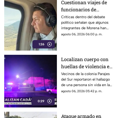
Cuestionan viajes de
funcionarios de
Morena por presuntos
Críticas dentro del debate
político señalan que algunos
gastos alejados de la
integrantes de Morena han
austeridad
sido señalados por realizar
agosto 06, 2026 06:00 p. m.
viajes y utilizar servicios
1:26
considerados de lujo.
Localizan cuerpo con
huellas de violencia en
calles de Parajes del
Vecinos de la colonia Parajes
del Sur reportaron el hallazgo
Sur | VIDEO
de una persona sin vida en la
vía pública.
agosto 06, 2026 05:42 p. m.
0:29
Ataque armado en