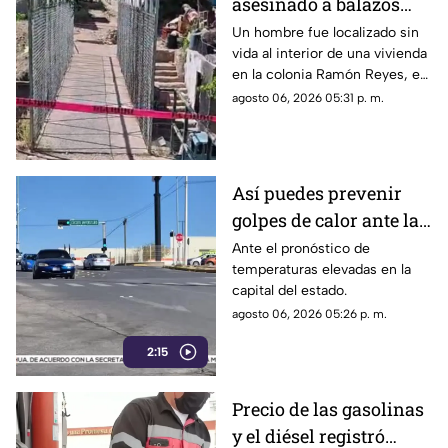
asesinado a balazos
dentro de una vivienda
Un hombre fue localizado sin
vida al interior de una vivienda
en la colonia Ramón
en la colonia Ramón Reyes, en
Reyes
la ciudad de Chihuahua.
agosto 06, 2026 05:31 p. m.
Así puedes prevenir
golpes de calor ante las
altas temperaturas en
Ante el pronóstico de
temperaturas elevadas en la
Chihuahua
capital del estado.
agosto 06, 2026 05:26 p. m.
2:15
Precio de las gasolinas
y el diésel registró