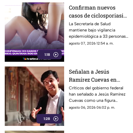
Confirman nuevos
casos de ciclosporiasis
en México; este estado
La Secretaría de Salud
mantiene bajo vigilancia
concentra la mayor
epidemiológica a 33 personas
cifra
diagnosticadas con
agosto 07, 2026 12:54 a. m.
ciclosporiasis.
1:18
Señalan a Jesús
Ramírez Cuevas en
debate sobre regulación
Críticos del gobierno federal
han señalado a Jesús Ramírez
y libertad de expresión
Cuevas como una figura
relevante dentro de la
agosto 06, 2026 06:02 p. m.
estrategia de comunicación
1:28
oficial.