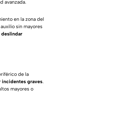
ad avanzada.
ento en la zona del
 auxilio sin mayores
a
deslindar
iférico de la
 incidentes graves
.
ultos mayores o