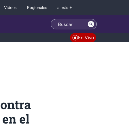
Regionales
Videos
a más +
En Vivo
contra
en el