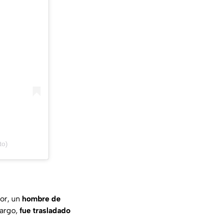
to)
tor, un
hombre de
bargo,
fue trasladado