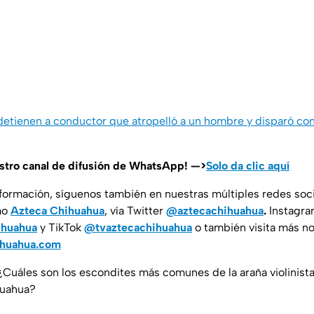
detienen a conductor que atropelló a un hombre y disparó contr
estro canal de difusión de WhatsApp! —>
Solo da clic aquí
nformación, síguenos también en nuestras múltiples redes soc
mo
Azteca Chihuahua
, vía Twitter
@aztecachihuahua
.
Instagr
ihuahua
y TikTok
@tvaztecachihuahua
o también visita más no
ihuahua.com
 ¿Cuáles son los escondites más comunes de la araña violinist
huahua?