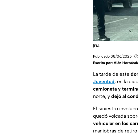
|FIA
Publicado 08/06/2025 | 🕑 
Escrito por:
Alán Hernánd
La tarde de este
dom
Juventud
, en la ci
camioneta y termin
norte, y
dejó al con
El siniestro involuc
quedó volcada sobre 
vehicular en los car
maniobras de retiro 