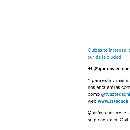
Quizás te interese: 
sur de la ciudad
📲 ¡Síguenos en nu
Y para esta y más i
nos encuentras co
como
@tvaztecach
web
www.aztecach
Quizás te interese:
su picadura en Chi