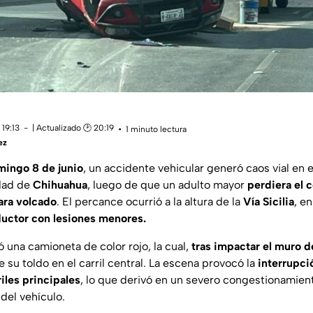
19:13
| Actualizado 🕑 20:19
1 minuto lectura
ez
ingo 8 de junio
, un accidente vehicular generó caos vial en 
udad de
Chihuahua
, luego de que un adulto mayor
perdiera el c
ara volcado
. El percance ocurrió a la altura de la
Vía Sicilia
, e
ductor con lesiones menores.
ró una camioneta de color rojo, la cual,
tras impactar el muro 
su toldo en el carril central. La escena provocó la
interrupció
riles principales
, lo que derivó en un severo congestionamien
del vehículo.