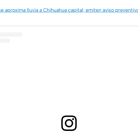
se aproxima lluvia a Chihuahua capital; emiten aviso preventi