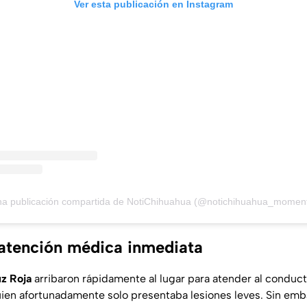
Ver esta publicación en Instagram
a publicación compartida de NotiChihuahua (@notichihuahua_momen
y atención médica inmediata
z Roja
arribaron rápidamente al lugar para atender al conduc
uien afortunadamente solo presentaba lesiones leves. Sin em