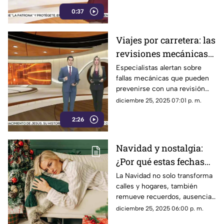
0:37
Viajes por carretera: las
revisiones mecánicas
que pueden evitar
Especialistas alertan sobre
fallas mecánicas que pueden
accidentes
prevenirse con una revisión
básica del vehículo.
diciembre 25, 2025 07:01 p. m.
2:26
Navidad y nostalgia:
¿Por qué estas fechas
despiertan emociones
La Navidad no solo transforma
calles y hogares, también
tan intensas?
remueve recuerdos, ausencias
y emociones profundas.
diciembre 25, 2025 06:00 p. m.