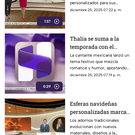
personalizados para sus
Navidad en Chihuahua
familiares, priorizando
diciembre 25, 2025 07:22 p. m.
artículos útiles ante las bajas
1:37
temperaturas.
Thalía se suma a la
temporada con el
estreno de su nueva
La cantante mexicana lanzó un
tema festivo que mezcla
canción navideña
romance y humor, apostando
por un sonido fresco para
diciembre 25, 2025 07:19 p. m.
acompañar las celebraciones
0:29
de Navidad.
Esferas navideñas
personalizadas marcan
tendencia en
Los adornos tradicionales
evolucionan con nuevos
Chihuahua
materiales, diseños a la