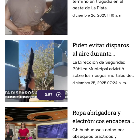
terminó en tragedia en el
Plata
oeste de La Plata.
diciembre 26, 2025 11:10 a. m.
Piden evitar disparos
al aire durante
celebraciones de Año
La Dirección de Seguridad
Pública Municipal advirtió
Nuevo
sobre los riesgos mortales de
las balas perdidas.
diciembre 25, 2025 07:24 p. m.
0:57
Ropa abrigadora y
electrónicos encabezan
los regalos más
Chihuahuenses optan por
obsequios prácticos y
comprados esta