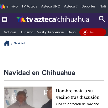
en vivo
TV Azteca
Azteca UNO
Azteca 7
Deportes
Notic
Noticias
Turismo
Viral y Tendencia
Deportes
Espectáculos
En Vivo
Navidad
Navidad en Chihuahua
Hombre mata a su
vecino tras discusión
por pirotecnia en La
Una celebración de Navidad