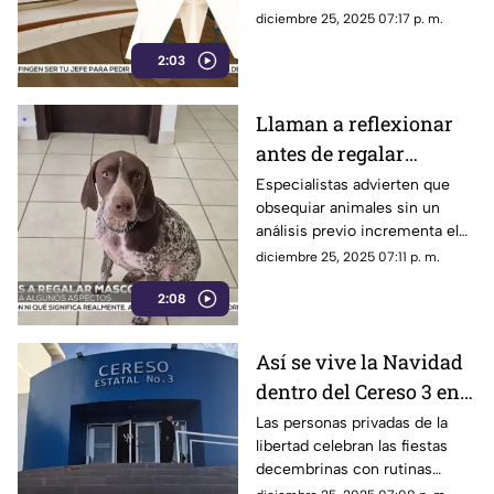
medida y detalles luminosos
diciembre 25, 2025 07:17 p. m.
que transforman la decoración
2:03
del árbol navideño.
Llaman a reflexionar
antes de regalar
mascotas en Navidad
Especialistas advierten que
obsequiar animales sin un
análisis previo incrementa el
abandono meses después de
diciembre 25, 2025 07:11 p. m.
las fiestas decembrinas.
2:08
Así se vive la Navidad
dentro del Cereso 3 en
Ciudad Juárez
Las personas privadas de la
libertad celebran las fiestas
decembrinas con rutinas
distintas, cenas especiales y