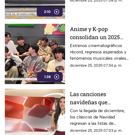
diciembre 25, 2025 07:08 p. m.
mensajes de reflexión desde el
2:10
interior del penal.
Anime y K-pop
consolidan un 2025
histórico; así marcaron
Estrenos cinematográficos
récord, regresos esperados y
el rumbo de la cultura
fenómenos musicales virales
pop global
posicionaron al anime y al K-
diciembre 25, 2025 07:06 p. m.
pop como protagonistas del
1:38
entretenimiento durante 2025.
Las canciones
navideñas que
dominan la temporada
Con la llegada de diciembre,
los clásicos de Navidad
y vuelven a sonar en
regresan a las listas de
todo el mundo | VIDEO
reproducción.
diciembre 25, 2025 07:03 p. m.