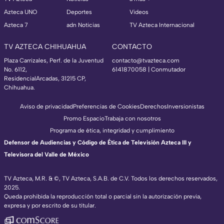
Azteca UNO
Deportes
Videos
Azteca 7
adn Noticias
TV Azteca Internacional
TV AZTECA CHIHUAHUA
CONTACTO
Plaza Carrizales, Perf. de la Juventud
contacto@tvazteca.com
No. 6112,
6141870058 | Conmutador
ResidencialArcadas, 31215 CP,
Chihuahua.
Aviso de privacidad
Preferencias de Cookies
Derechos
Inversionistas
Promo Espacio
Trabaja con nosotros
Programa de ética, integridad y cumplimiento
Defensor de Audiencias y Código de Ética de Televisión Azteca III y
Televisora del Valle de México
TV Azteca, M.R. & ©, TV Azteca, S.A.B. de C.V. Todos los derechos reservados,
2025.
Queda prohibida la reproducción total o parcial sin la autorización previa,
expresa y por escrito de su titular.