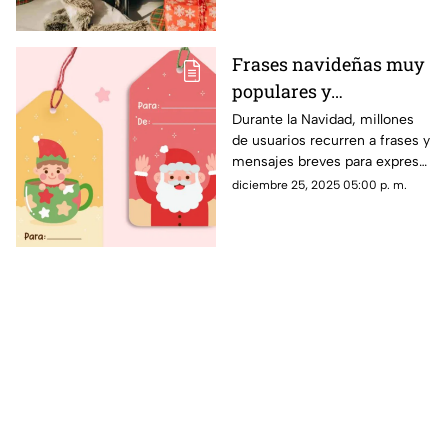
Frases navideñas muy
populares y
compartidas en redes
Durante la Navidad, millones
de usuarios recurren a frases y
sociales
mensajes breves para expresar
afecto, esperanza y gratitud en
diciembre 25, 2025 05:00 p. m.
redes sociales.