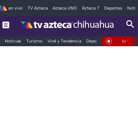
en vivo
TV Azteca
Azteca UNO
Azteca 7
Deportes
Notic
Noticias
Turismo
Viral y Tendencia
Deportes
Espectáculos
En Vivo