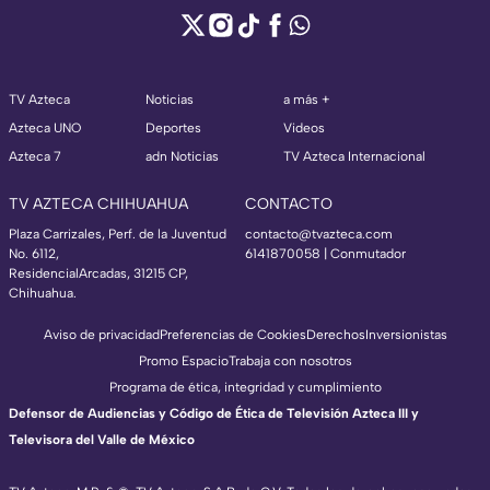
TV Azteca
Noticias
a más +
Azteca UNO
Deportes
Videos
Azteca 7
adn Noticias
TV Azteca Internacional
TV AZTECA CHIHUAHUA
CONTACTO
Plaza Carrizales, Perf. de la Juventud
contacto@tvazteca.com
No. 6112,
6141870058 | Conmutador
ResidencialArcadas, 31215 CP,
Chihuahua.
Aviso de privacidad
Preferencias de Cookies
Derechos
Inversionistas
Promo Espacio
Trabaja con nosotros
Programa de ética, integridad y cumplimiento
Defensor de Audiencias y Código de Ética de Televisión Azteca III y
Televisora del Valle de México