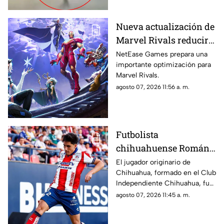
Nueva actualización de
Marvel Rivals reducirá
su tamaño y liberará
NetEase Games prepara una
importante optimización para
espacio en PC y
Marvel Rivals.
consolas
agosto 07, 2026 11:56 a. m.
Futbolista
chihuahuense Román
Torres cumple el sueño
El jugador originario de
Chihuahua, formado en el Club
de enfrentar a Lionel
Independiente Chihuahua, fue
Messi en la Leagues
titular con Atlético de San Luis.
agosto 07, 2026 11:45 a. m.
Cup 2026