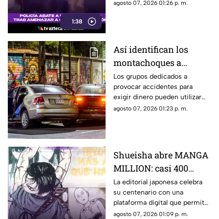
un operativo en Osaka.
agosto 07, 2026 01:26 p. m.
1:38
Así identifican los
montachoques a
conductores sin seguro
Los grupos dedicados a
provocar accidentes para
y qué hacer para evitar
exigir dinero pueden utilizar
ser víctima
información pública y
agosto 07, 2026 01:23 p. m.
herramientas digitales para
detectar vehículos sin póliza
vigente.
Shueisha abre MANGA
MILLION: casi 400
mangas gratis y en más
La editorial japonesa celebra
su centenario con una
de 100 idiomas
plataforma digital que permite
leer sin costo y sin registro
agosto 07, 2026 01:09 p. m.