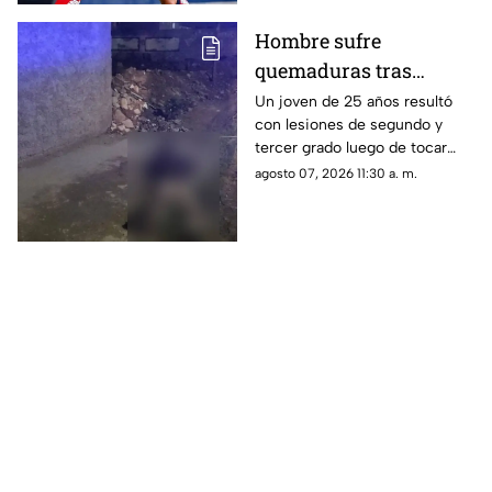
Hombre sufre
quemaduras tras
recibir descarga
Un joven de 25 años resultó
con lesiones de segundo y
eléctrica por cable
tercer grado luego de tocar
expuesto en banqueta
accidentalmente un cable con
agosto 07, 2026 11:30 a. m.
de Ciudad Juárez
energía eléctrica que se
encontraba sobre la vía pública.