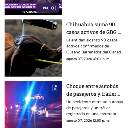
obras como One Piece,
1:13
Naruto, Bleach y Jujutsu
Kaisen.
Chihuahua suma 90
casos activos de GBG y
se mantiene entre los
La entidad alcanzó 90 casos
activos confirmados de
estados con mayor
Gusano Barrenador del Ganado
registro nacional
(GBG), con presencia en
agosto 07, 2026 01:04 p. m.
distintos municipios.
Choque entre autobús
de pasajeros y tráiler
deja 10 lesionados en
Un accidente entre un autobús
de pasajeros y un tráiler
carretera cercana a
registrado en una carretera
Camargo; conductor
cercana a Camargo dejó al
agosto 07, 2026 12:50 p. m.
huyó del lugar
menos 10 personas lesionadas,