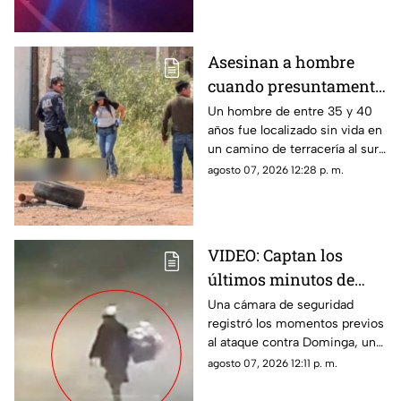
entre ellas un menor de edad.
Asesinan a hombre
cuando presuntamente
se dirigía a trabajar en
Un hombre de entre 35 y 40
años fue localizado sin vida en
colonia Los Llanos de
un camino de terracería al sur
Chihuahua
de la ciudad de Chihuahua.
agosto 07, 2026 12:28 p. m.
VIDEO: Captan los
últimos minutos de
vida de Dominga,
Una cámara de seguridad
registró los momentos previos
abuelita asesinada por
al ataque contra Dominga, una
90 pesos en Puebla
mujer de 83 años que fue
agosto 07, 2026 12:11 p. m.
asesinada en San Salvador
Chachapa.