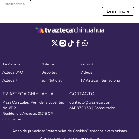
TV Azteca
Noticias
a más +
Azteca UNO
Deportes
Videos
Azteca 7
adn Noticias
TV Azteca Internacional
TV AZTECA CHIHUAHUA
CONTACTO
Plaza Carrizales, Perf. de la Juventud
contacto@tvazteca.com
No. 6112,
6141870058 | Conmutador
ResidencialArcadas, 31215 CP,
Chihuahua.
Aviso de privacidad
Preferencias de Cookies
Derechos
Inversionistas
Promo Espacio
Trabaja con nosotros