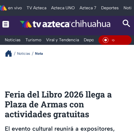
en vivo
TV Azteca
Azteca UNO
Azteca 7
Deportes
Notic
Noticias
Turismo
Viral y Tendencia
Deportes
Espectáculos
En Vivo
Noticias
Nota
Feria del Libro 2026 llega a
Plaza de Armas con
actividades gratuitas
El evento cultural reunirá a expositores,