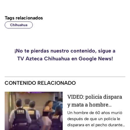
Tags relacionados
Chihuahua
¡No te pierdas nuestro contenido, sigue a
TV Azteca Chihuahua en Google News!
CONTENIDO RELACIONADO
VIDEO: policía dispara
y mata a hombre
armado con un
Un hombre de 60 años murió
después de que un policía le
cuchillo en Japón
disparara en el pecho durante