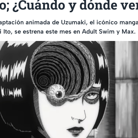
to; ¿Cuándo y dónde ve
aptación animada de Uzumaki, el icónico manga 
i Ito, se estrena este mes en Adult Swim y Max.