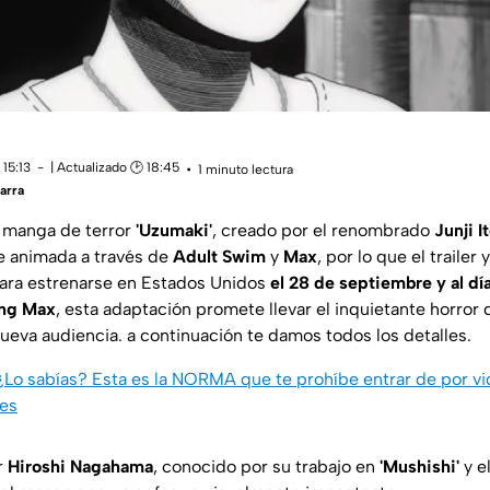
15:13
| Actualizado 🕑 18:45
1 minuto lectura
arra
o manga de terror
'Uzumaki'
, creado por el renombrado
Junji I
e animada a través de
Adult Swim
y
Max
, por lo que el trailer
para estrenarse en Estados Unidos
el 28 de septiembre y al dí
ing Max
, esta adaptación promete llevar el inquietante horror 
nueva audiencia. a continuación te damos todos los detalles.
 ¿Lo sabías? Esta es la NORMA que te prohíbe entrar de por vi
les
or
Hiroshi Nagahama
, conocido por su trabajo en
'Mushishi'
y e