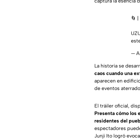
captura la esencia 
🌀 
UZU
est
— A
La historia se desar
caos cuando una ext
aparecen en edificio
de eventos aterrado
El tráiler oficial, d
Presenta cómo los es
residentes del puebl
espectadores puede
Junji Ito logró evoca