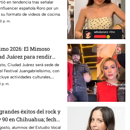
rtió en tendencia tras señalar
influencer española Roro por un
 su formato de videos de cocina.
0 p. m.
imo 2026: El Mimoso
ad Juárez para rendir
an Gabriel
osto, Ciudad Juárez será sede de
el Festival Juangabrielísimo, con
luye actividades culturales,
les y un concierto.
 p. m.
grandes éxitos del rock y
y 90 en Chihuahua; fecha
gosto, alumnos del Estudio Vocal