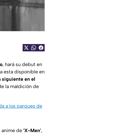
to
, hará su debut en
 ya esta disponible en
a siguiente en el
de la maldición de
da a los parques de
l anime de
'X-Men'
,