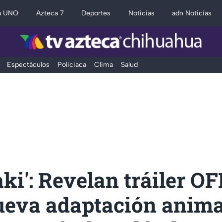
a UNO
Azteca 7
Deportes
Noticias
adn Noticias
Espectáculos
Policiaca
Clima
Salud
i': Revelan tráiler O
nueva adaptación anim