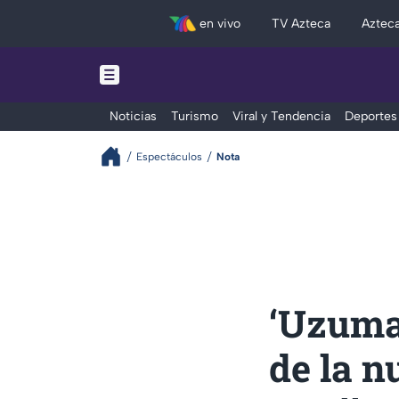
en vivo
TV Azteca
Aztec
Noticias
Turismo
Viral y Tendencia
Deportes
Espectáculos
Nota
‘Uzumak
de la 