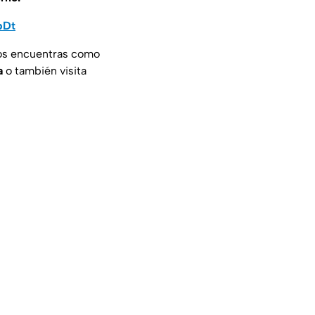
pDt
nos encuentras como
a
o también visita