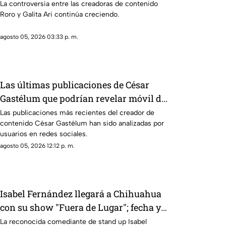
presunto hackeo | VIDEO
La controversia entre las creadoras de contenido
Roro y Galita Ari continúa creciendo.
agosto 05, 2026 03:33 p. m.
Las últimas publicaciones de César
Gastélum que podrían revelar móvil de
su asesinato en Culiacán | VIDEO
Las publicaciones más recientes del creador de
contenido César Gastélum han sido analizadas por
usuarios en redes sociales.
agosto 05, 2026 12:12 p. m.
Isabel Fernández llegará a Chihuahua
con su show "Fuera de Lugar"; fecha y
todos los detalles
La reconocida comediante de stand up Isabel