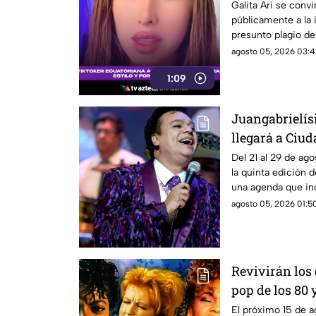
personalidad
Galita Ari se convi
públicamente a la 
presunto plagio de
agosto 05, 2026 03:4
1:09
Juangabrielís
llegará a Ciud
homenaje a Ju
Del 21 al 29 de ag
la quinta edición d
una agenda que inc
deportivas, musica
agosto 05, 2026 01:50
Revivirán los 
pop de los 80 
y lugar
El próximo 15 de a