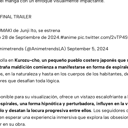
del manga con un enfoque visualmente impactante.
| FINAL TRAILER
MAKI de Junji Ito, se estrena
e 28 de Septiembre de 2024.
#anime
pic.twitter.com/2vTP4S
nimetrends (@AnimetrendsLA)
September 5, 2024
rolla en
Kurozu-cho
,
un pequeño pueblo costero japonés que 
raña maldición comienza a manifestarse en forma de espiral
s, en la naturaleza y hasta en los cuerpos de los habitantes, 
res que desafían toda lógica.
isponible para su visualización, ofrece un vistazo escalofriante a
pirales, una forma hipnótica y perturbadora, influyen en la v
o y desatan la locura progresiva entre ellos
. Los seguidores
n esperar una experiencia inmersiva que explora las obsesio
r en su obra.