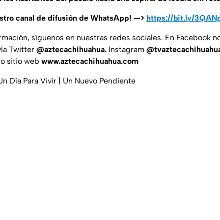
estro canal de difusión de WhatsApp! —>
https://bit.ly/3QAN
ormación, síguenos en nuestras redes sociales. En Facebook 
ía Twitter
@aztecachihuahua.
Instagram
@tvaztecachihuahu
o sitio web
www.aztecachihuahua.com
Un Día Para Vivir | Un Nuevo Pendiente