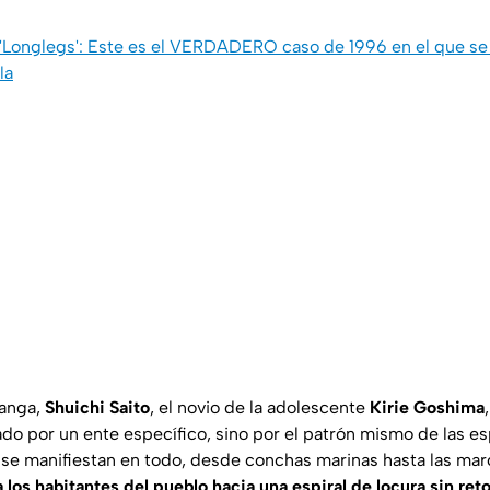
 'Longlegs': Este es el VERDADERO caso de 1996 en el que se 
la
manga,
Shuichi Saito
, el novio de la adolescente
Kirie Goshima
o por un ente específico, sino por el patrón mismo de las esp
se manifiestan en todo, desde conchas marinas hasta las mar
a los habitantes del pueblo hacia una espiral de locura sin ret