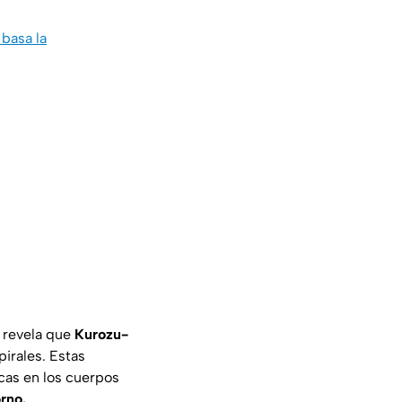
basa la
, revela que
Kurozu-
irales. Estas
cas en los cuerpos
orno.