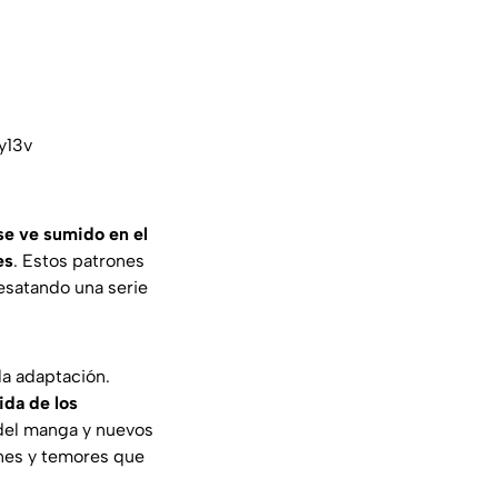
y13v
se ve sumido en el
es
. Estos patrones
desatando una serie
 la adaptación.
ida de los
 del manga y nuevos
nes y temores que