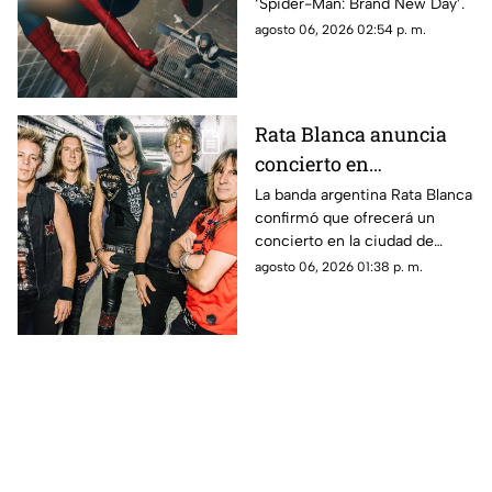
‘Spider-Man: Brand New Day’.
para personas
agosto 06, 2026 02:54 p. m.
neurodivergentes
Rata Blanca anuncia
concierto en
Chihuahua capital:
La banda argentina Rata Blanca
confirmó que ofrecerá un
confirman fecha
concierto en la ciudad de
Chihuahua como parte de su
agosto 06, 2026 01:38 p. m.
nueva gira.