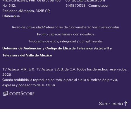
Plaza Carrizales, Perf. de la Juventud
contacto@tvazteca.com
No. 6112,
6141870058 | Conmutador
ResidencialArcadas, 31215 CP,
Chihuahua.
Aviso de privacidad
Preferencias de Cookies
Derechos
Inversionistas
Promo Espacio
Trabaja con nosotros
Programa de ética, integridad y cumplimiento
Defensor de Audiencias y Código de Ética de Televisión Azteca III y
Televisora del Valle de México
TV Azteca, M.R. & ©, TV Azteca, S.A.B. de C.V. Todos los derechos reservados,
2025.
Queda prohibida la reproducción total o parcial sin la autorización previa,
expresa y por escrito de su titular.
Subir inicio