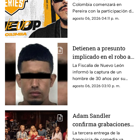
Colombia comenzará en
fecha de inicio
Pereira con la participación del
mexicano Aczino y el regreso
agosto 06, 2026 04:11 p. m.
del colombiano Valles-T.
Detienen a presunto
implicado en el robo a
la casa de Karely Ruiz;
La Fiscalía de Nuevo León
informó la captura de un
huellas dactilares
hombre de 30 años por su
fueron clave
presunta participación en el
agosto 06, 2026 03:10 p. m.
asalto a la vivienda de la
influencer Karely Ruiz.
Adam Sandler
confirma grabaciones
de 'Son Como Niños 3';
La tercera entrega de la
franquicia de comedia ya