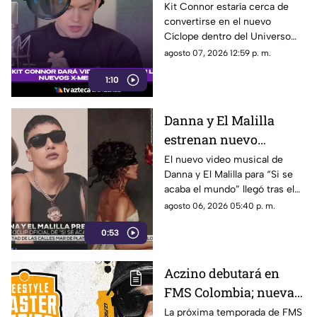
Marvel: así será su
Kit Connor estaría cerca de
convertirse en el nuevo
llegada a los 'X-Men'
Cíclope dentro del Universo
Cinematográfico de Marvel.
agosto 07, 2026 12:59 p. m.
1:10
Danna y El Malilla
estrenan nuevo
videoclip y aumentan
El nuevo video musical de
Danna y El Malilla para “Si se
expectativa entre sus
acaba el mundo” llegó tras el
fans
buen recibimiento del sencillo
agosto 06, 2026 05:40 p. m.
lanzado en junio.
0:53
Aczino debutará en
FMS Colombia; nueva
temporada ya tiene
La próxima temporada de FMS