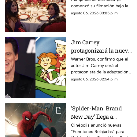
vuelve elenco original
comenzó su filmación bajo la
producción de Netflix.
agosto 06, 2026 03:05 p. m.
Jim Carrey
protagonizará la nueva
película live-action de
Warner Bros. confirmó que el
actor Jim Carrey será el
'Los Supersónicos'
protagonista de la adaptación
en acción real de “Los
agosto 06, 2026 02:54 p. m.
Supersónicos”.
'Spider-Man: Brand
New Day' llega a
Chihuahua con
Cinépolis anunció nuevas
“Funciones Relajadas” para
funciones adaptadas