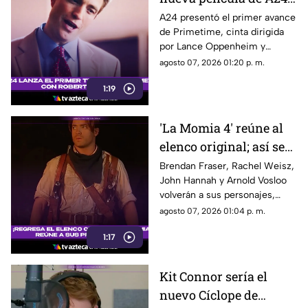
con Robert Pattinson
A24 presentó el primer avance
de Primetime, cinta dirigida
como protagonista
por Lance Oppenheim y
protagonizada por Robert
agosto 07, 2026 01:20 p. m.
Pattinson como el periodista
1:19
Chris Hansen.
'La Momia 4' reúne al
elenco original; así será
el regreso de Rick
Brendan Fraser, Rachel Weisz,
John Hannah y Arnold Vosloo
O’Connell e Imhotep
volverán a sus personajes,
mientras Oded Fehr y Kevin J.
agosto 07, 2026 01:04 p. m.
O’Connor también se
1:17
incorporan nuevamente a la
franquicia.
Kit Connor sería el
nuevo Cíclope de