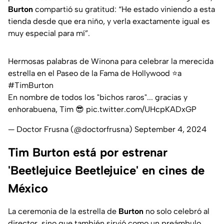
Burton
compartió su gratitud:
“He estado viniendo a esta
tienda desde que era niño, y verla exactamente igual es
muy especial para mí”
.
Hermosas palabras de Winona para celebrar la merecida
estrella en el Paseo de la Fama de Hollywood ⭐️a
#TimBurton
En nombre de todos los "bichos raros"... gracias y
enhorabuena, Tim 😎
pic.twitter.com/UHcpKADxGP
— Doctor Frusna (@doctorfrusna)
September 4, 2024
Tim Burton está por estrenar
'Beetlejuice Beetlejuice' en cines de
México
La ceremonia de la estrella de
Burton
no solo celebró al
director, sino que también sirvió como un preámbulo