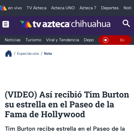
en vivo
TV Azteca
Azteca UNO
Azteca 7
Deportes
Notic
Noticias
Turismo
Viral y Tendencia
Deportes
Espectáculos
En Vivo
Espectáculos
Nota
(VIDEO) Así recibió Tim Burton
su estrella en el Paseo de la
Fama de Hollywood
Tim Burton recibe estrella en el Paseo de la