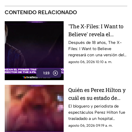
CONTENIDO RELACIONADO
'The X-Files: I Want to
Believe' revela el
primer tráiler de su
Después de 18 años, The X-
Files: I Want to Believe
versión del director
regresará con una versión del
con un enfoque más
director que promete mostrar
agosto 06, 2026 10:10 a. m.
oscuro
la visión original de Chris
1:23
Carter
Quién es Perez Hilton y
cuál es su estado de
salud actual tras ser
El bloguero y periodista de
espectáculos Perez Hilton fue
hospitalizado
trasladado a un hospital
después de que una
agosto 06, 2026 09:19 a. m.
transmisión en vivo desde su