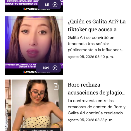
1:11
domicilio generara
preocupación.
¿Quién es Galita Ari? La
tiktoker que acusa a
Roro de copiar su
Galita Ari se convirtió en
tendencia tras señalar
contenido y
públicamente a la influencer
personalidad
española Roro por un presunto
agosto 05, 2026 03:40 p. m.
plagio de su formato de videos
1:09
de cocina.
Roro rechaza
acusaciones de plagio
de Galita Ari; polémica
La controversia entre las
creadoras de contenido Roro y
escala por presunto
Galita Ari continúa creciendo.
hackeo | VIDEO
agosto 05, 2026 03:33 p. m.