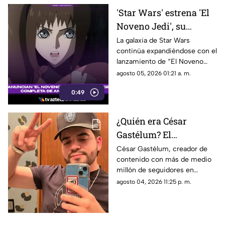
'Star Wars' estrena 'El
Noveno Jedi', su
primera serie de anime;
La galaxia de Star Wars
continúa expandiéndose con el
esto debes saber
lanzamiento de “El Noveno
Jedi”.
agosto 05, 2026 01:21 a. m.
0:49
¿Quién era César
Gastélum? El
influencer de Culiacán
César Gastélum, creador de
contenido con más de medio
asesinado durante una
millón de seguidores en
transmisión en vivo
TikTok, perdió la vida tras ser
agosto 04, 2026 11:25 p. m.
atacado a balazos en Culiacán.