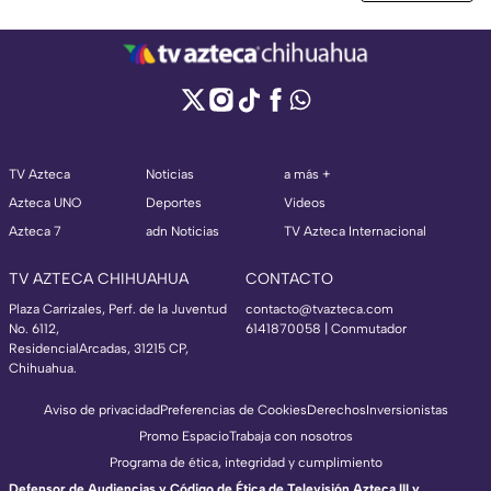
TV Azteca
Noticias
a más +
Azteca UNO
Deportes
Videos
Azteca 7
adn Noticias
TV Azteca Internacional
TV AZTECA CHIHUAHUA
CONTACTO
Plaza Carrizales, Perf. de la Juventud
contacto@tvazteca.com
No. 6112,
6141870058 | Conmutador
ResidencialArcadas, 31215 CP,
Chihuahua.
Aviso de privacidad
Preferencias de Cookies
Derechos
Inversionistas
Promo Espacio
Trabaja con nosotros
Programa de ética, integridad y cumplimiento
Defensor de Audiencias y Código de Ética de Televisión Azteca III y