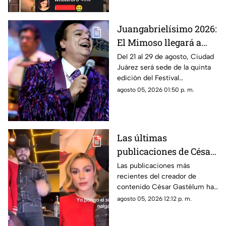
Juangabrielísimo 2026:
El Mimoso llegará a
Ciudad Juárez para
Del 21 al 29 de agosto, Ciudad
Juárez será sede de la quinta
rendir homenaje a
edición del Festival
Juan Gabriel
Juangabrielísimo, con una
agosto 05, 2026 01:50 p. m.
agenda que incluye
actividades culturales,
deportivas, musicales y un
concierto.
Las últimas
publicaciones de César
Gastélum que podrían
Las publicaciones más
recientes del creador de
revelar móvil de su
contenido César Gastélum han
asesinato en Culiacán |
sido analizadas por usuarios en
agosto 05, 2026 12:12 p. m.
VIDEO
redes sociales.