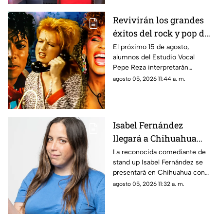
Revivirán los grandes
éxitos del rock y pop de
los 80 y 90 en
El próximo 15 de agosto,
alumnos del Estudio Vocal
Chihuahua; fecha y
Pepe Reza interpretarán
lugar
algunos de los temas más
agosto 05, 2026 11:44 a. m.
emblemáticos del rock y pop
de las décadas de los 80 y 90.
Isabel Fernández
llegará a Chihuahua
con su show "Fuera de
La reconocida comediante de
stand up Isabel Fernández se
Lugar"; fecha y todos
presentará en Chihuahua con
los detalles
su espectáculo “Fuera de
agosto 05, 2026 11:32 a. m.
Lugar”.