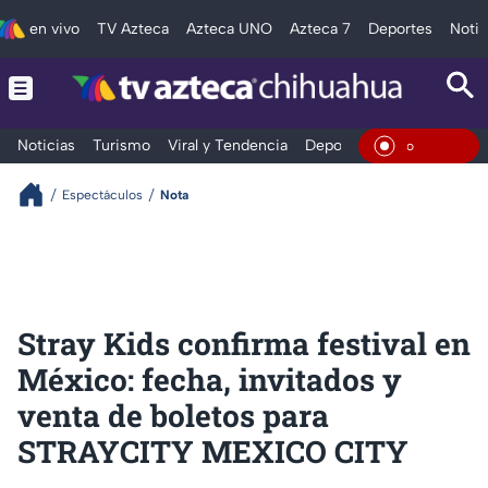
en vivo
TV Azteca
Azteca UNO
Azteca 7
Deportes
Notic
Noticias
Turismo
Viral y Tendencia
Deportes
Espectáculos
En Vivo
Espectáculos
Nota
Stray Kids confirma festival en
México: fecha, invitados y
venta de boletos para
STRAYCITY MEXICO CITY