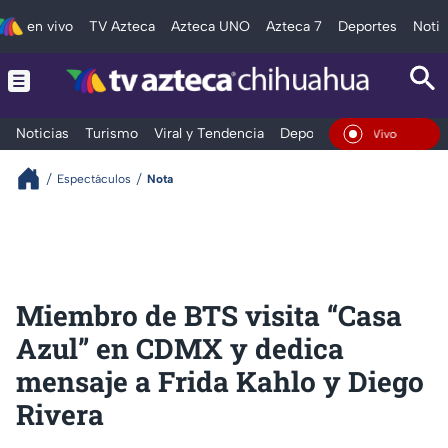
en vivo
TV Azteca
Azteca UNO
Azteca 7
Deportes
Notic
Noticias
Turismo
Viral y Tendencia
Deportes
Espectáculos
En Vivo
Espectáculos
Nota
Miembro de BTS visita “Casa
Azul” en CDMX y dedica
mensaje a Frida Kahlo y Diego
Rivera