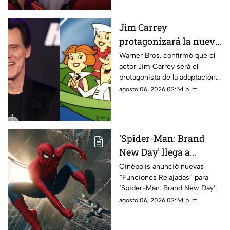
Jim Carrey
protagonizará la nueva
película live-action de
Warner Bros. confirmó que el
actor Jim Carrey será el
'Los Supersónicos'
protagonista de la adaptación
en acción real de “Los
agosto 06, 2026 02:54 p. m.
Supersónicos”.
'Spider-Man: Brand
New Day' llega a
Chihuahua con
Cinépolis anunció nuevas
“Funciones Relajadas” para
funciones adaptadas
‘Spider-Man: Brand New Day’.
para personas
agosto 06, 2026 02:54 p. m.
neurodivergentes