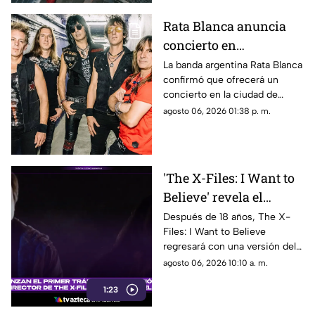
Rata Blanca anuncia
concierto en
Chihuahua capital:
La banda argentina Rata Blanca
confirmó que ofrecerá un
confirman fecha
concierto en la ciudad de
Chihuahua como parte de su
agosto 06, 2026 01:38 p. m.
nueva gira.
'The X-Files: I Want to
Believe' revela el
primer tráiler de su
Después de 18 años, The X-
Files: I Want to Believe
versión del director
regresará con una versión del
con un enfoque más
director que promete mostrar
agosto 06, 2026 10:10 a. m.
oscuro
la visión original de Chris
1:23
Carter