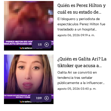
Quién es Perez Hilton y
cuál es su estado de
salud actual tras ser
El bloguero y periodista de
espectáculos Perez Hilton fue
hospitalizado
trasladado a un hospital
después de que una
agosto 06, 2026 09:19 a. m.
transmisión en vivo desde su
1:11
domicilio generara
preocupación.
¿Quién es Galita Ari? La
tiktoker que acusa a
Roro de copiar su
Galita Ari se convirtió en
tendencia tras señalar
contenido y
públicamente a la influencer
personalidad
española Roro por un presunto
agosto 05, 2026 03:40 p. m.
plagio de su formato de videos
1:09
de cocina.