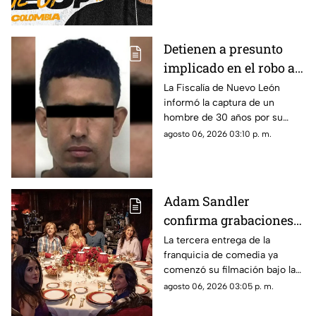
Detienen a presunto
implicado en el robo a
la casa de Karely Ruiz;
La Fiscalía de Nuevo León
informó la captura de un
huellas dactilares
hombre de 30 años por su
fueron clave
presunta participación en el
agosto 06, 2026 03:10 p. m.
asalto a la vivienda de la
influencer Karely Ruiz.
Adam Sandler
confirma grabaciones
de 'Son Como Niños 3';
La tercera entrega de la
franquicia de comedia ya
vuelve elenco original
comenzó su filmación bajo la
producción de Netflix.
agosto 06, 2026 03:05 p. m.