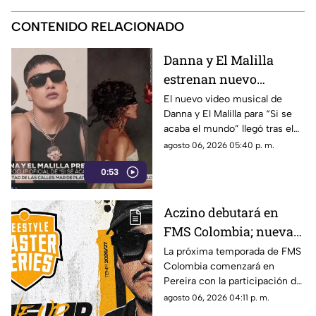
CONTENIDO RELACIONADO
Danna y El Malilla
estrenan nuevo
videoclip y aumentan
El nuevo video musical de
Danna y El Malilla para “Si se
expectativa entre sus
acaba el mundo” llegó tras el
fans
buen recibimiento del sencillo
agosto 06, 2026 05:40 p. m.
lanzado en junio.
0:53
Aczino debutará en
FMS Colombia; nueva
temporada ya tiene
La próxima temporada de FMS
Colombia comenzará en
fecha de inicio
Pereira con la participación del
mexicano Aczino y el regreso
agosto 06, 2026 04:11 p. m.
del colombiano Valles-T.