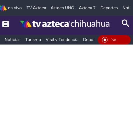
en vivo
TV Azteca
Azteca UNO
Azteca 7
Deportes
Notic
Noticias
Turismo
Viral y Tendencia
Deportes
Espectáculos
En Vivo