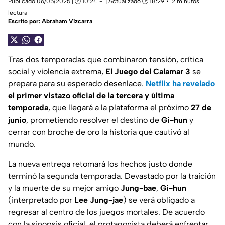
Publicado 06/05/2025 | 🕑 10:24
| Actualizado 🕑 18:29
2 minutos
lectura
Escrito por:
Abraham Vizcarra
Tras dos temporadas que combinaron tensión, crítica
social y violencia extrema,
El Juego del Calamar 3
se
prepara para su esperado desenlace.
Netflix ha revelado
el primer vistazo oficial de la tercera y última
temporada
, que llegará a la plataforma el próximo
27 de
junio
, prometiendo resolver el destino de
Gi-hun
y
cerrar con broche de oro la historia que cautivó al
mundo.
La nueva entrega retomará los hechos justo donde
terminó la segunda temporada. Devastado por la traición
y la muerte de su mejor amigo
Jung-bae
,
Gi-hun
(interpretado por
Lee Jung-jae
) se verá obligado a
regresar al centro de los juegos mortales. De acuerdo
con la sinopsis oficial, el protagonista deberá enfrentar