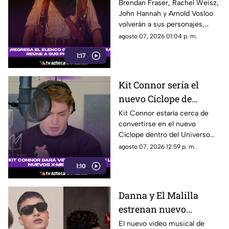
el regreso de Rick
Brendan Fraser, Rachel Weisz,
John Hannah y Arnold Vosloo
O’Connell e Imhotep
volverán a sus personajes,
mientras Oded Fehr y Kevin J.
agosto 07, 2026 01:04 p. m.
O’Connor también se
1:17
incorporan nuevamente a la
franquicia.
Kit Connor sería el
nuevo Cíclope de
Marvel: así será su
Kit Connor estaría cerca de
convertirse en el nuevo
llegada a los 'X-Men'
Cíclope dentro del Universo
Cinematográfico de Marvel.
agosto 07, 2026 12:59 p. m.
1:10
Danna y El Malilla
estrenan nuevo
videoclip y aumentan
El nuevo video musical de