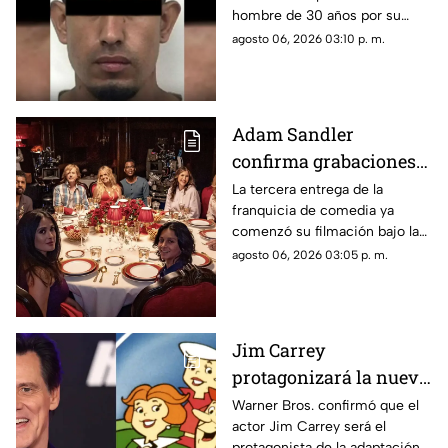
hombre de 30 años por su
fueron clave
presunta participación en el
agosto 06, 2026 03:10 p. m.
asalto a la vivienda de la
influencer Karely Ruiz.
Adam Sandler
confirma grabaciones
de 'Son Como Niños 3';
La tercera entrega de la
franquicia de comedia ya
vuelve elenco original
comenzó su filmación bajo la
producción de Netflix.
agosto 06, 2026 03:05 p. m.
Jim Carrey
protagonizará la nueva
película live-action de
Warner Bros. confirmó que el
actor Jim Carrey será el
'Los Supersónicos'
protagonista de la adaptación