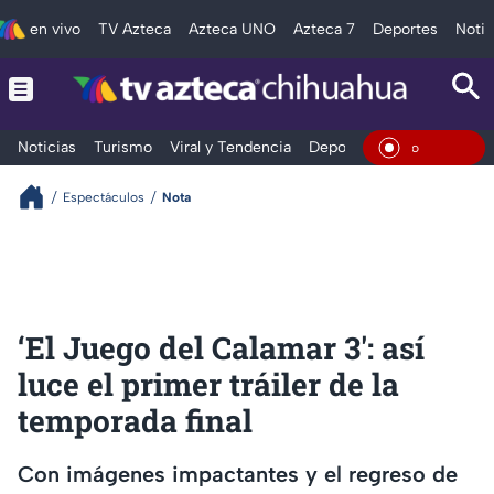
en vivo
TV Azteca
Azteca UNO
Azteca 7
Deportes
Notic
Noticias
Turismo
Viral y Tendencia
Deportes
Espectáculos
En Vivo
Espectáculos
Nota
‘El Juego del Calamar 3': así
luce el primer tráiler de la
temporada final
Con imágenes impactantes y el regreso de