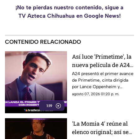
¡No te pierdas nuestro contenido, sigue a
TV Azteca Chihuahua en Google News!
CONTENIDO RELACIONADO
Así luce 'Primetime', la
nueva película de A24
con Robert Pattinson
A24 presentó el primer avance
de Primetime, cinta dirigida
como protagonista
por Lance Oppenheim y
protagonizada por Robert
agosto 07, 2026 01:20 p. m.
Pattinson como el periodista
1:19
Chris Hansen.
'La Momia 4' reúne al
elenco original; así será