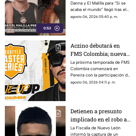
Danna y El Malilla para “Si se
expectativa entre sus
acaba el mundo” llegó tras el
fans
buen recibimiento del sencillo
agosto 06, 2026 05:40 p. m.
lanzado en junio.
0:53
Aczino debutará en
FMS Colombia; nueva
temporada ya tiene
La próxima temporada de FMS
Colombia comenzará en
fecha de inicio
Pereira con la participación del
mexicano Aczino y el regreso
agosto 06, 2026 04:11 p. m.
del colombiano Valles-T.
Detienen a presunto
implicado en el robo a
la casa de Karely Ruiz;
La Fiscalía de Nuevo León
informó la captura de un
huellas dactilares