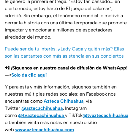
le generó la primera entrega.
“Estoy tan cansado... en
cierto modo, estoy harto de El juego del calamar”
,
admitió. Sin embargo, el fenómeno mundial lo motivó a
cerrar la historia con una última temporada que promete
impactar y emocionar a millones de espectadores
alrededor del mundo.
Puede ser de tu interés: ¿Lady Gaga y quién más? Ellas
son las cantantes con más asistencia en sus conciertos
📲 ¡Síguenos en nuestro canal de difusión de WhatsApp!
—>
Solo da clic aquí
Y para esta y más información, síguenos también en
nuestras múltiples redes sociales: en Facebook nos
encuentras como
Azteca Chihuahua
, vía
Twitter
@aztecachihuahua
.
Instagram
como
@tvaztecachihuahua
y TikTok
@tvaztecachihuahua
o también visita más notas en nuestro sitio
web
www.aztecachihuahua.com