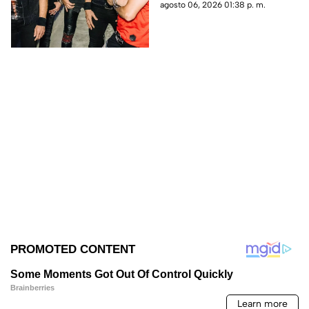
Chihuahua como parte de su
agosto 06, 2026 01:38 p. m.
nueva gira.