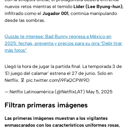
nuevos retos mientras el temido
Líder (Lee Byung-hun)
,
infiltrado como el
Jugador 001
, continúa manipulando
desde las sombras.
Quizás te interese: Bad Bunny regresa a México en
2025: fechas, preventa y precios para su gira “Debí tirar
más fotos”
Llegó la hora de jugar la partida final. La temporada 3 de
'El juego del calamar' estrena el 27 de junio. Solo en
Netflix. 🦑
pic.twitter.com/i9FaQCPW9D
— Netflix Latinoamérica (@NetflixLAT)
May 5, 2025
Filtran primeras imágenes
Las primeras imágenes muestran a los vigilantes
enmascarados con los característicos uniformes rosas
,