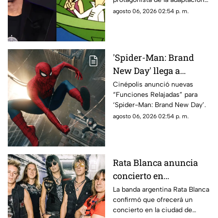
en acción real de “Los
agosto 06, 2026 02:54 p. m.
Supersónicos”.
'Spider-Man: Brand
New Day' llega a
Chihuahua con
Cinépolis anunció nuevas
“Funciones Relajadas” para
funciones adaptadas
‘Spider-Man: Brand New Day’.
para personas
agosto 06, 2026 02:54 p. m.
neurodivergentes
Rata Blanca anuncia
concierto en
Chihuahua capital:
La banda argentina Rata Blanca
confirmó que ofrecerá un
confirman fecha
concierto en la ciudad de