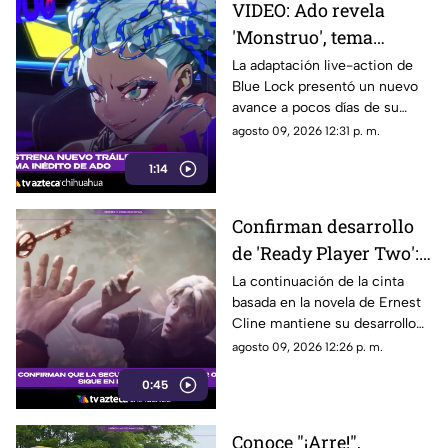
VIDEO: Ado revela
'Monstruo', tema
principal de la película
La adaptación live-action de
Blue Lock presentó un nuevo
live action de 'Blue
avance a pocos días de su
Lock'
estreno en Japón.
agosto 09, 2026 12:31 p. m.
1:14
Confirman desarrollo
de 'Ready Player Two':
lo que se sabe de la
La continuación de la cinta
basada en la novela de Ernest
secuela de 'Ready
Cline mantiene su desarrollo
Player One'
con Zak Penn nuevamente
agosto 09, 2026 12:26 p. m.
involucrado en el guion y
0:45
Steven Spielberg como
productor.
Conoce "¡Arre!",