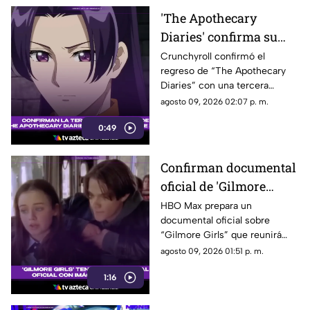
'The Apothecary
Diaries' confirma su
temporada 3: el anime
Crunchyroll confirmó el
regreso de “The Apothecary
regresará en octubre
Diaries” con una tercera
temporada que llegará dividida
agosto 09, 2026 02:07 p. m.
en dos partes.
0:49
Confirman documental
oficial de 'Gilmore
Girls' con material
HBO Max prepara un
documental oficial sobre
inédito de la serie
“Gilmore Girls” que reunirá
testimonios de sus
agosto 09, 2026 01:51 p. m.
protagonistas y creadores.
1:16