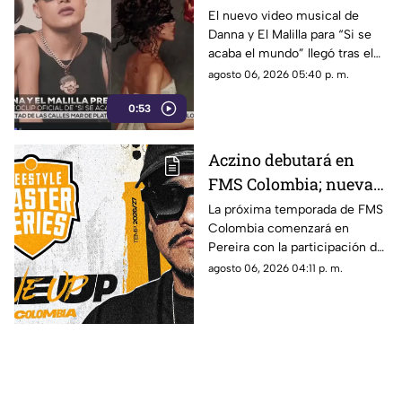
videoclip y aumentan
El nuevo video musical de
Danna y El Malilla para “Si se
expectativa entre sus
acaba el mundo” llegó tras el
fans
buen recibimiento del sencillo
agosto 06, 2026 05:40 p. m.
lanzado en junio.
0:53
Aczino debutará en
FMS Colombia; nueva
temporada ya tiene
La próxima temporada de FMS
Colombia comenzará en
fecha de inicio
Pereira con la participación del
mexicano Aczino y el regreso
agosto 06, 2026 04:11 p. m.
del colombiano Valles-T.