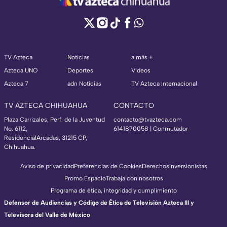
TV Azteca
Noticias
a más +
Azteca UNO
Deportes
Videos
Azteca 7
adn Noticias
TV Azteca Internacional
TV AZTECA CHIHUAHUA
CONTACTO
Plaza Carrizales, Perf. de la Juventud
contacto@tvazteca.com
No. 6112,
6141870058 | Conmutador
ResidencialArcadas, 31215 CP,
Chihuahua.
Aviso de privacidad
Preferencias de Cookies
Derechos
Inversionistas
Promo Espacio
Trabaja con nosotros
Programa de ética, integridad y cumplimiento
Defensor de Audiencias y Código de Ética de Televisión Azteca III y
Televisora del Valle de México