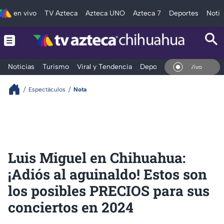
en vivo
TV Azteca
Azteca UNO
Azteca 7
Deportes
Notic
Noticias
Turismo
Viral y Tendencia
Deportes
Espectáculos
En Vivo
Espectáculos
Nota
Luis Miguel en Chihuahua:
¡Adiós al aguinaldo! Estos son
los posibles PRECIOS para sus
conciertos en 2024