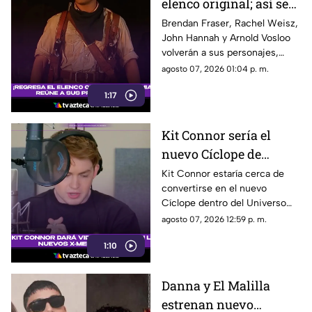
elenco original; así será
el regreso de Rick
Brendan Fraser, Rachel Weisz,
John Hannah y Arnold Vosloo
O’Connell e Imhotep
volverán a sus personajes,
mientras Oded Fehr y Kevin J.
agosto 07, 2026 01:04 p. m.
O’Connor también se
1:17
incorporan nuevamente a la
franquicia.
Kit Connor sería el
nuevo Cíclope de
Marvel: así será su
Kit Connor estaría cerca de
convertirse en el nuevo
llegada a los 'X-Men'
Cíclope dentro del Universo
Cinematográfico de Marvel.
agosto 07, 2026 12:59 p. m.
1:10
Danna y El Malilla
estrenan nuevo