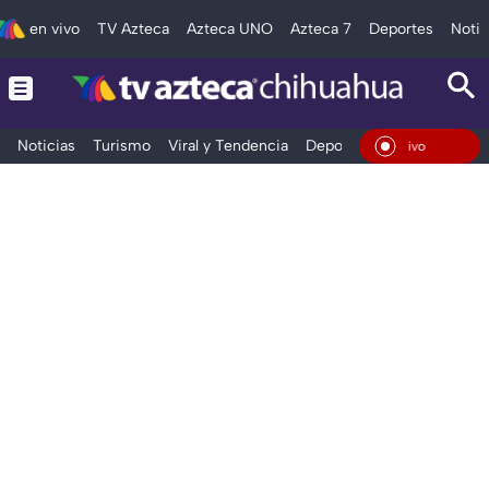
en vivo
TV Azteca
Azteca UNO
Azteca 7
Deportes
Notic
Noticias
Turismo
Viral y Tendencia
Deportes
Espectáculos
En Vivo