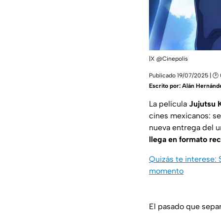
|X @Cinepolis
Publicado 19/07/2025 | 🕑
Escrito por:
Alán Hernánd
La película
Jujutsu 
cines mexicanos: se
nueva entrega del 
llega en formato rec
Quizás te interese: 
momento
El pasado que separó