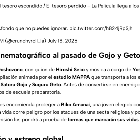
esoro escondido / El tesoro perdido – La Película llega a los 
asfondo que no puedes ignorar.
pic.twitter.com/h824jRpSjh
M (@crunchyroll_la)
July 18, 2025
inematográfico al pasado de Gojo y Get
Goshozono
, con guion de
Hiroshi Seko
y música a cargo de
Yos
opilación animada por el
estudio
MAPPA
que transporta a los 
e
Satoru Gojo
y
Suguru Geto
. Antes de convertirse en enemigo
s de escuela preparatoria.
e les encomienda proteger a
Riko Amanai
, una joven elegida 
a vida corre peligro por los ataques de una secta religiosa y 
misión los pondrá a prueba de
formas que marcarán sus vidas
ón y estreno global