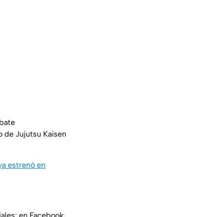
bate
ho de
Jujutsu Kaisen
ya estrenó en
iales: en Facebook