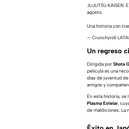
JUJUTSU KAISEN: El t
agosto.
Una historia con tr
— Crunchyroll LATA
Un regreso c
Dirigida por
Shota 
película es una rec
días de juventud d
amigos y compañero
En esta historia, s
Plasma Estelar
, cuy
de maldiciones. La 
Éxito en Jap