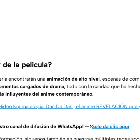
de la película?
erla encontrarán una
animación de alto nivel
, escenas de com
mentos cargados de drama
, todo con la calidad que ha hec
más influyentes del anime contemporáneo
.
 Hideo Kojima elogia 'Dan Da Dan', el anime REVELACIÓN que 
estro canal de difusión de WhatsApp! —>
Solo da clic aquí
nformación, síguenos también en nuestras múltiples redes soc