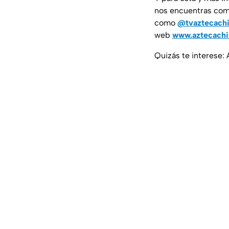
nos encuentras co
como
@tvaztecach
web
www.aztecach
Quizás te interese: