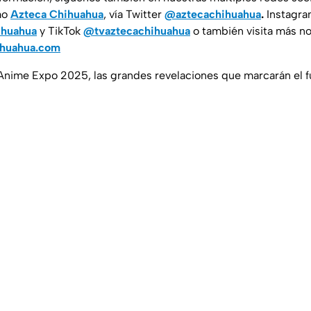
mo
Azteca Chihuahua
, vía Twitter
@aztecachihuahua
.
Instagr
ihuahua
y TikTok
@tvaztecachihuahua
o también visita más no
ihuahua.com
 Anime Expo 2025, las grandes revelaciones que marcarán el f