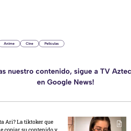
Anime
Cine
Películas
das nuestro contenido, sigue a TV Azte
en Google News!
ta Ari? La tiktoker que
e copiar su contenido y