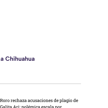
ca Chihuahua
Roro rechaza acusaciones de plagio de
Galita Ari; polémica escala por