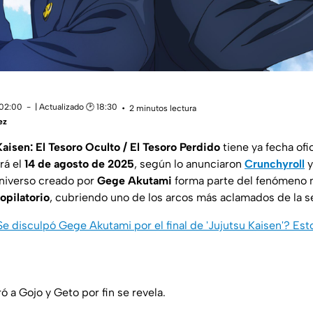
 02:00
| Actualizado 🕑 18:30
2 minutos lectura
ez
Kaisen: El Tesoro Oculto / El Tesoro Perdido
tiene ya fecha ofi
rá el
14 de agosto de 2025
, según lo anunciaron
Crunchyroll
universo creado por
Gege Akutami
forma parte del fenómeno 
opilatorio
, cubriendo uno de los arcos más aclamados de la se
Se disculpó Gege Akutami por el final de 'Jujutsu Kaisen'? Es
 a Gojo y Geto por fin se revela.