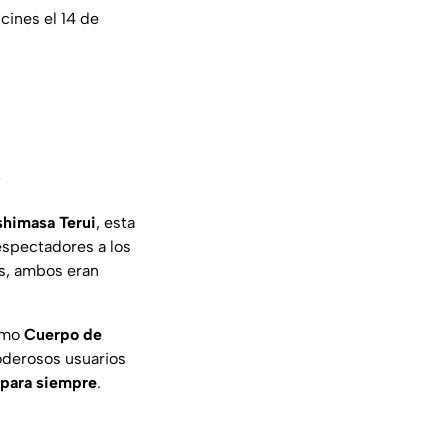
cines el 14 de
o
himasa Terui
, esta
espectadores a los
s, ambos eran
como
Cuerpo de
poderosos usuarios
 para siempre
.