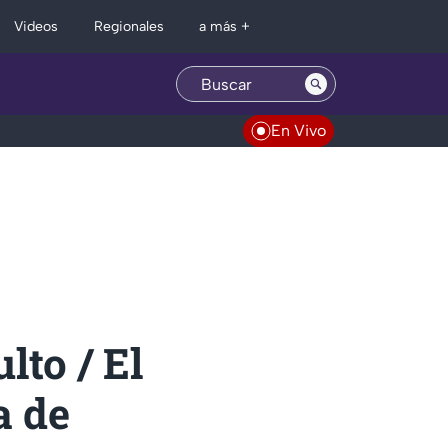
Regionales
Videos
a más +
En Vivo
lto / El
a de