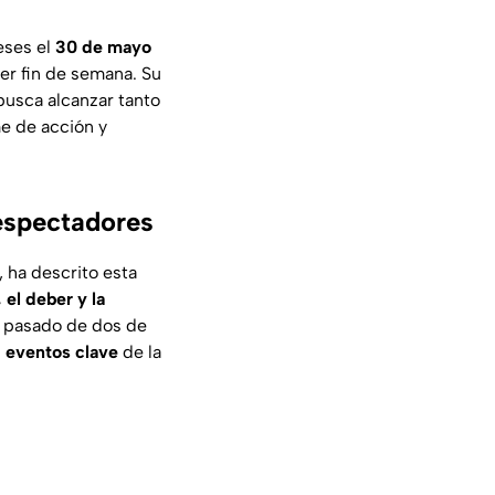
eses el
30 de mayo
er fin de semana. Su
usca alcanzar tanto
me de acción y
espectadores
, ha descrito esta
 el deber y la
el pasado de dos de
s
eventos clave
de la