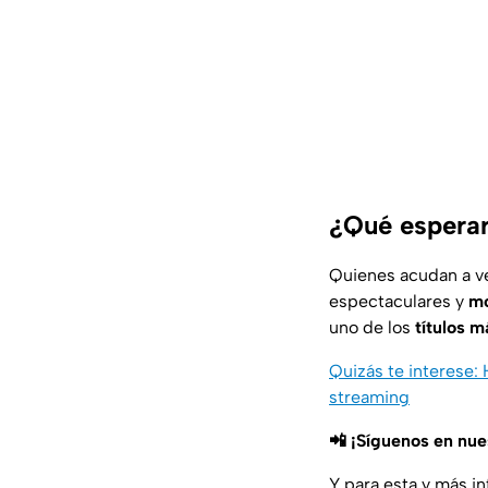
¿Qué esperar 
Quienes acudan a v
espectaculares y
mo
uno de los
títulos 
Quizás te interese:
streaming
📲 ¡Síguenos en nu
Y para esta y más i