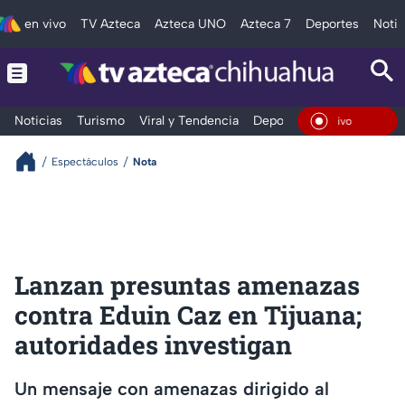
en vivo
TV Azteca
Azteca UNO
Azteca 7
Deportes
Notic
Noticias
Turismo
Viral y Tendencia
Deportes
Espectáculos
En Vi
Espectáculos
Nota
Lanzan presuntas amenazas
contra Eduin Caz en Tijuana;
autoridades investigan
Un mensaje con amenazas dirigido al