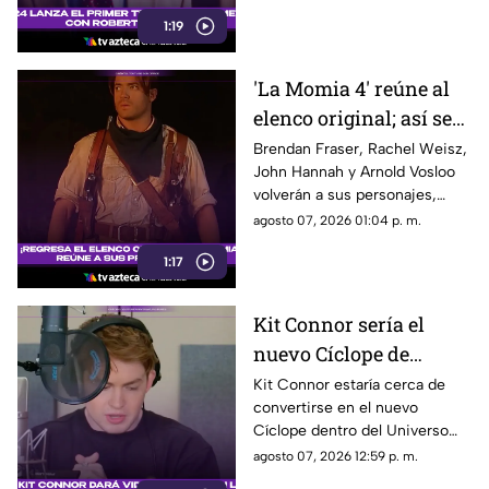
Pattinson como el periodista
1:19
Chris Hansen.
'La Momia 4' reúne al
elenco original; así será
el regreso de Rick
Brendan Fraser, Rachel Weisz,
John Hannah y Arnold Vosloo
O’Connell e Imhotep
volverán a sus personajes,
mientras Oded Fehr y Kevin J.
agosto 07, 2026 01:04 p. m.
O’Connor también se
1:17
incorporan nuevamente a la
franquicia.
Kit Connor sería el
nuevo Cíclope de
Marvel: así será su
Kit Connor estaría cerca de
convertirse en el nuevo
llegada a los 'X-Men'
Cíclope dentro del Universo
Cinematográfico de Marvel.
agosto 07, 2026 12:59 p. m.