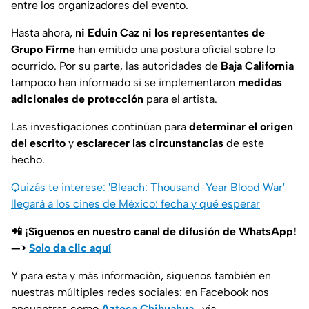
entre los organizadores del evento.
Hasta ahora,
ni Eduin Caz ni los representantes de
Grupo Firme
han emitido una postura oficial sobre lo
ocurrido. Por su parte, las autoridades de
Baja California
tampoco han informado si se implementaron
medidas
adicionales de protección
para el artista.
Las investigaciones continúan para
determinar el origen
del escrito
y
esclarecer las circunstancias
de este
hecho.
Quizás te interese: 'Bleach: Thousand-Year Blood War'
llegará a los cines de México: fecha y qué esperar
📲 ¡Síguenos en nuestro canal de difusión de WhatsApp!
—>
Solo da clic aquí
Y para esta y más información, síguenos también en
nuestras múltiples redes sociales: en Facebook nos
encuentras como
Azteca Chihuahua
, vía