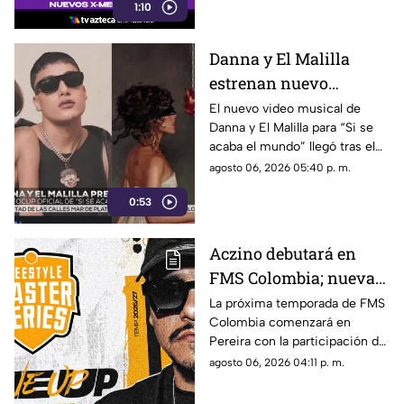
1:10
Danna y El Malilla
estrenan nuevo
videoclip y aumentan
El nuevo video musical de
Danna y El Malilla para “Si se
expectativa entre sus
acaba el mundo” llegó tras el
fans
buen recibimiento del sencillo
agosto 06, 2026 05:40 p. m.
lanzado en junio.
0:53
Aczino debutará en
FMS Colombia; nueva
temporada ya tiene
La próxima temporada de FMS
Colombia comenzará en
fecha de inicio
Pereira con la participación del
mexicano Aczino y el regreso
agosto 06, 2026 04:11 p. m.
del colombiano Valles-T.