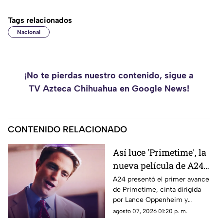
Tags relacionados
Nacional
¡No te pierdas nuestro contenido, sigue a
TV Azteca Chihuahua en Google News!
CONTENIDO RELACIONADO
Así luce 'Primetime', la
nueva película de A24
con Robert Pattinson
A24 presentó el primer avance
de Primetime, cinta dirigida
como protagonista
por Lance Oppenheim y
protagonizada por Robert
agosto 07, 2026 01:20 p. m.