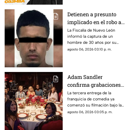
Detienen a presunto
implicado en el robo a
la casa de Karely Ruiz;
La Fiscalía de Nuevo León
informó la captura de un
huellas dactilares
hombre de 30 años por su
fueron clave
presunta participación en el
agosto 06, 2026 03:10 p. m.
asalto a la vivienda de la
influencer Karely Ruiz.
Adam Sandler
confirma grabaciones
de 'Son Como Niños 3';
La tercera entrega de la
franquicia de comedia ya
vuelve elenco original
comenzó su filmación bajo la
producción de Netflix.
agosto 06, 2026 03:05 p. m.