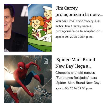
Jim Carrey
protagonizará la nueva
película live-action de
Warner Bros. confirmó que el
actor Jim Carrey será el
'Los Supersónicos'
protagonista de la adaptación
en acción real de “Los
agosto 06, 2026 02:54 p. m.
Supersónicos”.
'Spider-Man: Brand
New Day' llega a
Chihuahua con
Cinépolis anunció nuevas
“Funciones Relajadas” para
funciones adaptadas
‘Spider-Man: Brand New Day’.
para personas
agosto 06, 2026 02:54 p. m.
neurodivergentes