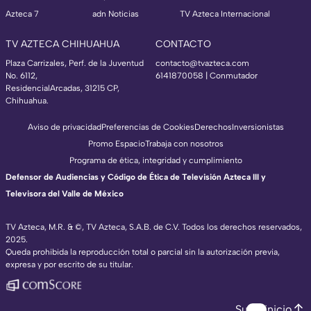
Azteca 7
adn Noticias
TV Azteca Internacional
TV AZTECA CHIHUAHUA
CONTACTO
Plaza Carrizales, Perf. de la Juventud
contacto@tvazteca.com
No. 6112,
6141870058 | Conmutador
ResidencialArcadas, 31215 CP,
Chihuahua.
Aviso de privacidad
Preferencias de Cookies
Derechos
Inversionistas
Promo Espacio
Trabaja con nosotros
Programa de ética, integridad y cumplimiento
Defensor de Audiencias y Código de Ética de Televisión Azteca III y
Televisora del Valle de México
TV Azteca, M.R. & ©, TV Azteca, S.A.B. de C.V. Todos los derechos reservados,
2025.
Queda prohibida la reproducción total o parcial sin la autorización previa,
expresa y por escrito de su titular.
Subir inicio