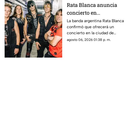
Rata Blanca anuncia
concierto en
Chihuahua capital:
La banda argentina Rata Blanca
confirmó que ofrecerá un
confirman fecha
concierto en la ciudad de
Chihuahua como parte de su
agosto 06, 2026 01:38 p. m.
nueva gira.