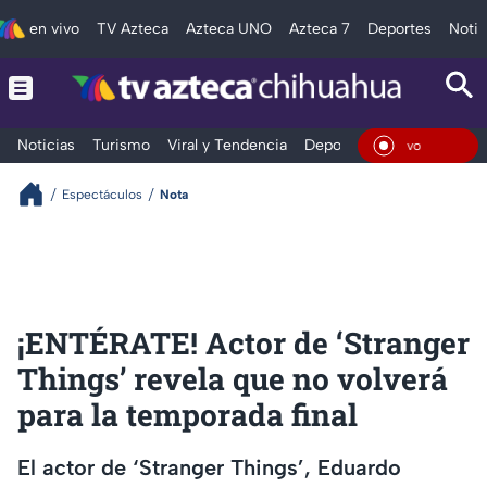
en vivo
TV Azteca
Azteca UNO
Azteca 7
Deportes
Notic
Noticias
Turismo
Viral y Tendencia
Deportes
Espectáculos
En Viv
Espectáculos
Nota
¡ENTÉRATE! Actor de ‘Stranger
Things’ revela que no volverá
para la temporada final
El actor de ‘Stranger Things’, Eduardo