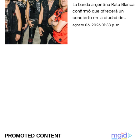
Chihuahua capital:
La banda argentina Rata Blanca
confirmó que ofrecerá un
confirman fecha
concierto en la ciudad de
Chihuahua como parte de su
agosto 06, 2026 01:38 p. m.
nueva gira.