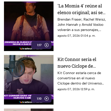
'La Momia 4' reúne al
elenco original; así será
el regreso de Rick
Brendan Fraser, Rachel Weisz,
John Hannah y Arnold Vosloo
O’Connell e Imhotep
volverán a sus personajes,
mientras Oded Fehr y Kevin J.
agosto 07, 2026 01:04 p. m.
O’Connor también se
1:17
incorporan nuevamente a la
franquicia.
Kit Connor sería el
nuevo Cíclope de
Marvel: así será su
Kit Connor estaría cerca de
convertirse en el nuevo
llegada a los 'X-Men'
Cíclope dentro del Universo
Cinematográfico de Marvel.
agosto 07, 2026 12:59 p. m.
1:10