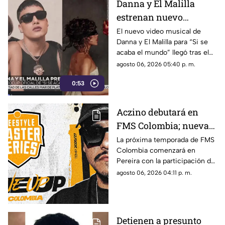
Danna y El Malilla
estrenan nuevo
videoclip y aumentan
El nuevo video musical de
Danna y El Malilla para “Si se
expectativa entre sus
acaba el mundo” llegó tras el
fans
buen recibimiento del sencillo
agosto 06, 2026 05:40 p. m.
lanzado en junio.
0:53
Aczino debutará en
FMS Colombia; nueva
temporada ya tiene
La próxima temporada de FMS
Colombia comenzará en
fecha de inicio
Pereira con la participación del
mexicano Aczino y el regreso
agosto 06, 2026 04:11 p. m.
del colombiano Valles-T.
Detienen a presunto