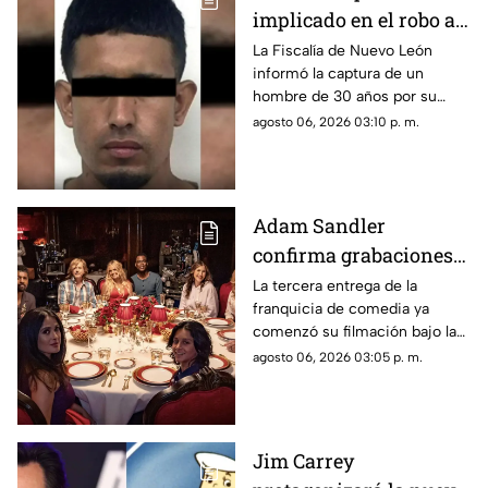
implicado en el robo a
la casa de Karely Ruiz;
La Fiscalía de Nuevo León
informó la captura de un
huellas dactilares
hombre de 30 años por su
fueron clave
presunta participación en el
agosto 06, 2026 03:10 p. m.
asalto a la vivienda de la
influencer Karely Ruiz.
Adam Sandler
confirma grabaciones
de 'Son Como Niños 3';
La tercera entrega de la
franquicia de comedia ya
vuelve elenco original
comenzó su filmación bajo la
producción de Netflix.
agosto 06, 2026 03:05 p. m.
Jim Carrey