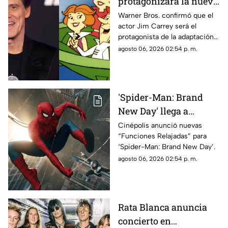
protagonizará la nueva
película live-action de
Warner Bros. confirmó que el
actor Jim Carrey será el
'Los Supersónicos'
protagonista de la adaptación
en acción real de “Los
agosto 06, 2026 02:54 p. m.
Supersónicos”.
'Spider-Man: Brand
New Day' llega a
Chihuahua con
Cinépolis anunció nuevas
“Funciones Relajadas” para
funciones adaptadas
‘Spider-Man: Brand New Day’.
para personas
agosto 06, 2026 02:54 p. m.
neurodivergentes
Rata Blanca anuncia
concierto en