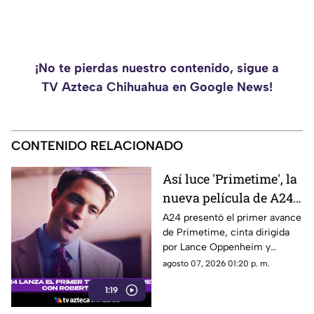
¡No te pierdas nuestro contenido, sigue a
TV Azteca Chihuahua en Google News!
CONTENIDO RELACIONADO
Así luce 'Primetime', la
nueva película de A24
con Robert Pattinson
A24 presentó el primer avance
de Primetime, cinta dirigida
como protagonista
por Lance Oppenheim y
protagonizada por Robert
agosto 07, 2026 01:20 p. m.
Pattinson como el periodista
1:19
Chris Hansen.