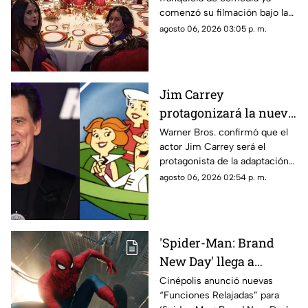
Como Niños 3” con el
comenzó su filmación bajo la
regreso del elenco
producción de Netflix.
agosto 06, 2026 03:05 p. m.
original
Jim Carrey
protagonizará la nueva
película live-action de
Warner Bros. confirmó que el
actor Jim Carrey será el
“Los Supersónicos” de
protagonista de la adaptación
Warner Bros.
en acción real de “Los
agosto 06, 2026 02:54 p. m.
Supersónicos”
'Spider-Man: Brand
New Day' llega a
Chihuahua con
Cinépolis anunció nuevas
“Funciones Relajadas” para
funciones adaptadas