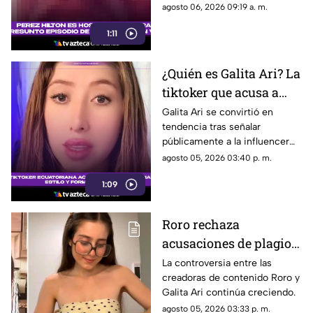
después de que una
agosto 06, 2026 09:19 a. m.
transmisión en vivo desde su
1:11
domicilio generara
preocupación.
¿Quién es Galita Ari? La
tiktoker que acusa a
Roro de copiar su
Galita Ari se convirtió en
tendencia tras señalar
contenido y
públicamente a la influencer
personalidad
española Roro por un presunto
agosto 05, 2026 03:40 p. m.
plagio de su formato de videos
1:09
de cocina.
Roro rechaza
acusaciones de plagio
de Galita Ari; polémica
La controversia entre las
creadoras de contenido Roro y
escala por presunto
Galita Ari continúa creciendo.
hackeo | VIDEO
agosto 05, 2026 03:33 p. m.