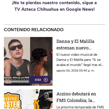
¡No te pierdas nuestro contenido, sigue a
TV Azteca Chihuahua en Google News!
CONTENIDO RELACIONADO
Danna y El Malilla
estrenan nuevo
videoclip y aumentan
El nuevo video musical de
Danna y El Malilla para “Si se
expectativa entre sus
acaba el mundo” llegó tras el
fans
buen recibimiento del sencillo
agosto 06, 2026 05:40 p. m.
lanzado en junio.
0:53
Aczino debutará en
FMS Colombia; la
nueva temporada
La próxima temporada de FMS