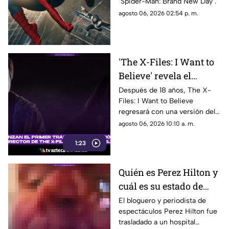
‘Spider-Man: Brand New Day’.
para personas
agosto 06, 2026 02:54 p. m.
neurodivergentes
'The X-Files: I Want to
Believe' revela el
primer tráiler de su
Después de 18 años, The X-
Files: I Want to Believe
versión del director
regresará con una versión del
con un enfoque más
director que promete mostrar
agosto 06, 2026 10:10 a. m.
oscuro
la visión original de Chris
1:23
Carter
Quién es Perez Hilton y
cuál es su estado de
salud actual tras ser
El bloguero y periodista de
espectáculos Perez Hilton fue
hospitalizado
trasladado a un hospital