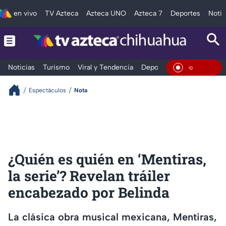
en vivo
TV Azteca
Azteca UNO
Azteca 7
Deportes
Notic
Noticias
Turismo
Viral y Tendencia
Deportes
Espectáculos
En Vivo
Espectáculos
Nota
¿Quién es quién en ‘Mentiras,
la serie’? Revelan tráiler
encabezado por Belinda
La clásica obra musical mexicana, Mentiras,