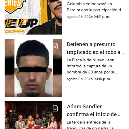
Colombia comenzará en
arrancará el 23 de
Pereira con la participación del
agosto
mexicano Aczino y el regreso
agosto 06, 2026 04:11 p. m.
del colombiano Valles-T.
Detienen a presunto
implicado en el robo a
la casa de Karely Ruiz;
La Fiscalía de Nuevo León
informó la captura de un
huellas dactilares
hombre de 30 años por su
fueron clave
presunta participación en el
agosto 06, 2026 03:10 p. m.
asalto a la vivienda de la
influencer Karely Ruiz.
Adam Sandler
confirma el inicio de
producción de “Son
La tercera entrega de la
franquicia de comedia ya