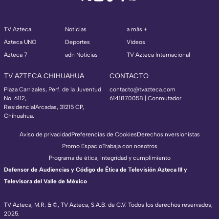
TV Azteca
Noticias
a más +
Azteca UNO
Deportes
Videos
Azteca 7
adn Noticias
TV Azteca Internacional
TV AZTECA CHIHUAHUA
CONTACTO
Plaza Carrizales, Perf. de la Juventud
contacto@tvazteca.com
No. 6112,
6141870058 | Conmutador
ResidencialArcadas, 31215 CP,
Chihuahua.
Aviso de privacidad
Preferencias de Cookies
Derechos
Inversionistas
Promo Espacio
Trabaja con nosotros
Programa de ética, integridad y cumplimiento
Defensor de Audiencias y Código de Ética de Televisión Azteca III y
Televisora del Valle de México
TV Azteca, M.R. & ©, TV Azteca, S.A.B. de C.V. Todos los derechos reservados,
2025.