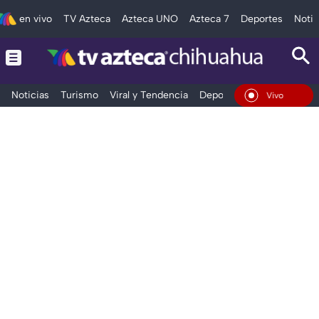
en vivo
TV Azteca
Azteca UNO
Azteca 7
Deportes
Notic
Noticias
Turismo
Viral y Tendencia
Deportes
Espectáculos
En Vivo