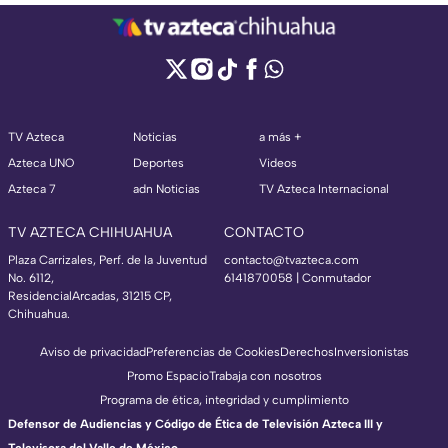
TV Azteca
Noticias
a más +
Azteca UNO
Deportes
Videos
Azteca 7
adn Noticias
TV Azteca Internacional
TV AZTECA CHIHUAHUA
CONTACTO
Plaza Carrizales, Perf. de la Juventud
contacto@tvazteca.com
No. 6112,
6141870058 | Conmutador
ResidencialArcadas, 31215 CP,
Chihuahua.
Aviso de privacidad
Preferencias de Cookies
Derechos
Inversionistas
Promo Espacio
Trabaja con nosotros
Programa de ética, integridad y cumplimiento
Defensor de Audiencias y Código de Ética de Televisión Azteca III y