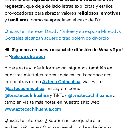
reguetón
, que deja de lado letras explícitas y estilos
provocadores para abrazar valores
religiosos, emotivos
y
familiares
, como se aprecia en el caso de DY.
Quizás te interese: Daddy Yankee y su esposa Mireddys
González alcanzan acuerdo tras polémico divorcio
📲 ¡Síguenos en nuestro canal de difusión de WhatsApp!
—>
Solo da clic aquí
Y para esta y más información, síguenos también en
nuestras múltiples redes sociales: en Facebook nos
encuentras como
Azteca Chihuahua
, vía Twitter
@aztecachihuahua
.
Instagram como
@tvaztecachihuahua
y TikTok
@tvaztecachihuahua
o
también visita más notas en nuestro sitio web
www.aztecachihuahua.com
Quizás te interese: ¿'Superman' conquista a la
audiencia? James Gunn revive al Hombre de Acero