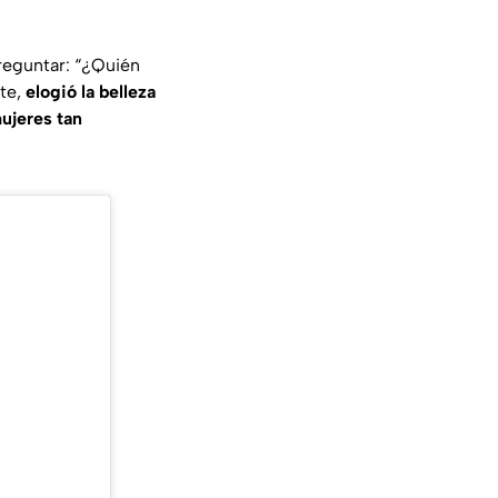
reguntar: “
¿Quién
nte,
elogió la belleza
ujeres tan