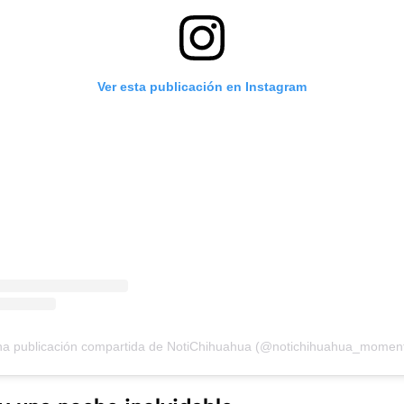
Ver esta publicación en Instagram
a publicación compartida de NotiChihuahua (@notichihuahua_momen