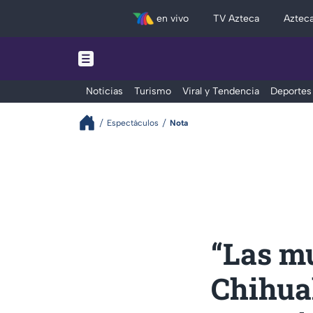
en vivo
TV Azteca
Aztec
Noticias
Turismo
Viral y Tendencia
Deportes
Espectáculos
Nota
“Las m
Chihua