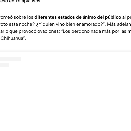
resó entre aplausos.
bromeó sobre los
diferentes estados de ánimo del público
al p
 roto esta noche? ¿Y quién vino bien enamorado?
”. Más adela
rio que provocó ovaciones: “
Los perdono nada más por las
m
 Chihuahua
”.