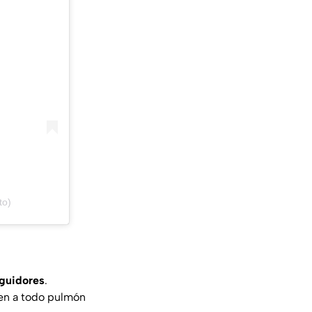
to)
eguidores
.
ten a todo pulmón