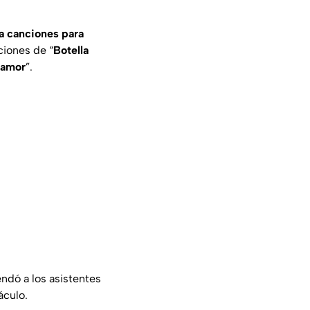
a canciones para
ciones de “
Botella
 amor
”.
ndó a los asistentes
áculo.