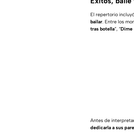
Éxitos, baile
El repertorio inclu
bailar
. Entre los mo
tras botella
”, “
Dime 
Antes de interpretar
dedicarla a sus pare