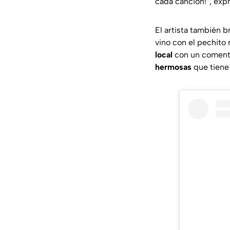
cada canción!
”, exp
El artista también 
vino con el pechito
local
con un comenta
hermosas
que tiene