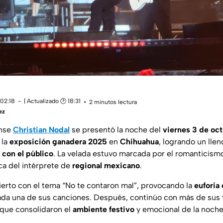
 02:18
| Actualizado 🕑 18:31
2 minutos lectura
ez
ense
Christian Nodal
se presentó la noche del
viernes 3 de oc
 la
exposición ganadera 2025
en
Chihuahua
, logrando un llen
con el público
. La velada estuvo marcada por el romanticismo
ca del intérprete de
regional mexicano
.
erto con el tema “
No te contaron mal
”, provocando la
euforia 
ada una de sus canciones. Después, continúo con más de sus
que consolidaron el
ambiente festivo
y emocional de la noche