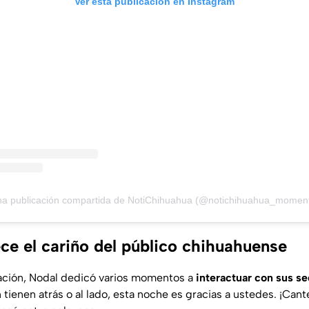
Ver esta publicación en Instagram
a publicación compartida de NotiChihuahua (@notichihuahua_momen
ce el cariño del público chihuahuense
ación, Nodal dedicó varios momentos a
interactuar con sus s
tienen atrás o al lado, esta noche es gracias a ustedes. ¡Can