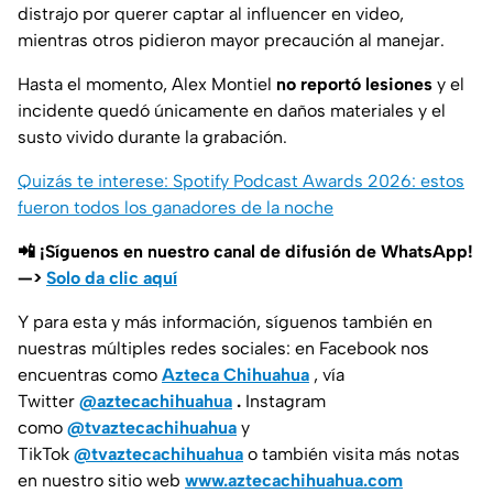
distrajo por querer captar al influencer en video,
mientras otros pidieron mayor precaución al manejar.
Hasta el momento, Alex Montiel
no reportó lesiones
y el
incidente quedó únicamente en daños materiales y el
susto vivido durante la grabación.
Quizás te interese: Spotify Podcast Awards 2026: estos
fueron todos los ganadores de la noche
📲 ¡Síguenos en nuestro canal de difusión de WhatsApp!
—>
Solo da clic aquí
Y para esta y más información, síguenos también en
nuestras múltiples redes sociales: en Facebook nos
encuentras como
Azteca Chihuahua
, vía
Twitter
@aztecachihuahua
.
Instagram
como
@tvaztecachihuahua
y
TikTok
@tvaztecachihuahua
o también visita más notas
en nuestro sitio web
www.aztecachihuahua.com