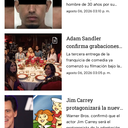
hombre de 30 años por su
fueron clave
presunta participación en el
agosto 06, 2026 03:10 p. m.
asalto a la vivienda de la
influencer Karely Ruiz.
Adam Sandler
confirma grabaciones
de 'Son Como Niños 3';
La tercera entrega de la
franquicia de comedia ya
vuelve elenco original
comenzó su filmación bajo la
producción de Netflix.
agosto 06, 2026 03:05 p. m.
Jim Carrey
protagonizará la nueva
película live-action de
Warner Bros. confirmó que el
actor Jim Carrey será el
'Los Supersónicos'
protagonista de la adaptación