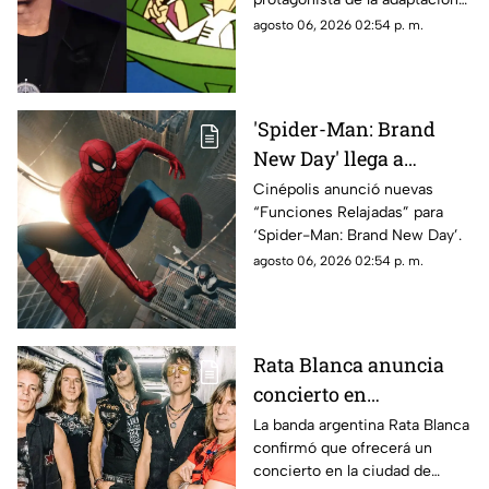
en acción real de “Los
agosto 06, 2026 02:54 p. m.
Supersónicos”.
'Spider-Man: Brand
New Day' llega a
Chihuahua con
Cinépolis anunció nuevas
“Funciones Relajadas” para
funciones adaptadas
‘Spider-Man: Brand New Day’.
para personas
agosto 06, 2026 02:54 p. m.
neurodivergentes
Rata Blanca anuncia
concierto en
Chihuahua capital:
La banda argentina Rata Blanca
confirmó que ofrecerá un
confirman fecha
concierto en la ciudad de