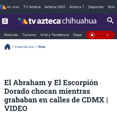
en vivo
TV Azteca
Azteca UNO
Azteca 7
Deportes
Notic
Noticias
Turismo
Viral y Tendencia
Deportes
Espectáculos
En Vivo
Espectáculos
Nota
El Abraham y El Escorpión
Dorado chocan mientras
grababan en calles de CDMX |
VIDEO