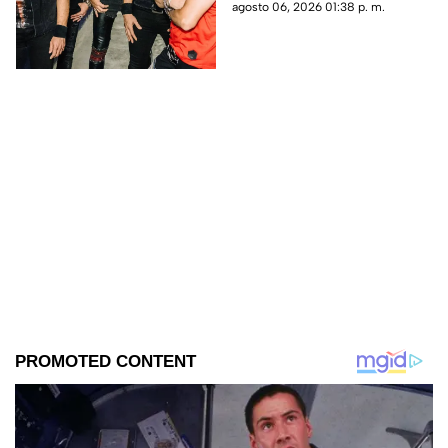
Chihuahua como parte de su
agosto 06, 2026 01:38 p. m.
nueva gira.