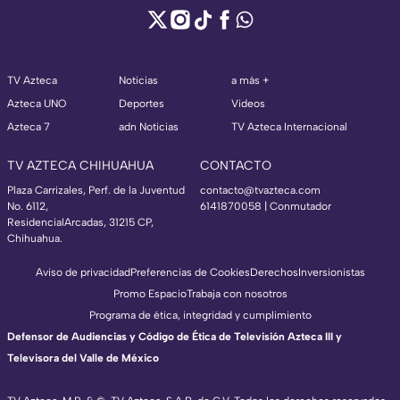
TV Azteca
Noticias
a más +
Azteca UNO
Deportes
Videos
Azteca 7
adn Noticias
TV Azteca Internacional
TV AZTECA CHIHUAHUA
CONTACTO
Plaza Carrizales, Perf. de la Juventud
contacto@tvazteca.com
No. 6112,
6141870058 | Conmutador
ResidencialArcadas, 31215 CP,
Chihuahua.
Aviso de privacidad
Preferencias de Cookies
Derechos
Inversionistas
Promo Espacio
Trabaja con nosotros
Programa de ética, integridad y cumplimiento
Defensor de Audiencias y Código de Ética de Televisión Azteca III y
Televisora del Valle de México