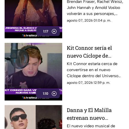
el regreso de Rick
Brendan Fraser, Rachel Weisz,
John Hannah y Arnold Vosloo
O’Connell e Imhotep
volverán a sus personajes,
mientras Oded Fehr y Kevin J.
agosto 07, 2026 01:04 p. m.
O’Connor también se
1:17
incorporan nuevamente a la
franquicia.
Kit Connor sería el
nuevo Cíclope de
Marvel: así será su
Kit Connor estaría cerca de
convertirse en el nuevo
llegada a los 'X-Men'
Cíclope dentro del Universo
Cinematográfico de Marvel.
agosto 07, 2026 12:59 p. m.
1:10
Danna y El Malilla
estrenan nuevo
videoclip y aumentan
El nuevo video musical de