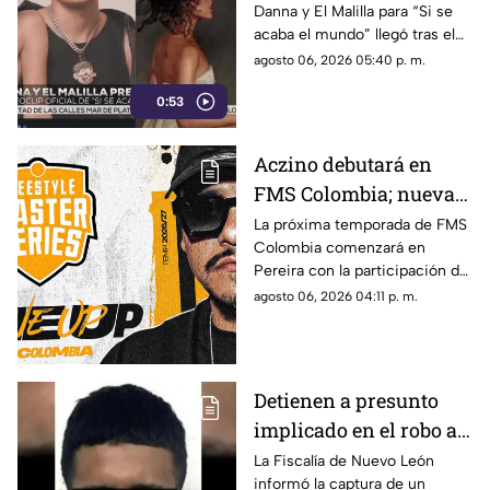
Danna y El Malilla para “Si se
expectativa entre sus
acaba el mundo” llegó tras el
fans
buen recibimiento del sencillo
agosto 06, 2026 05:40 p. m.
lanzado en junio.
0:53
Aczino debutará en
FMS Colombia; nueva
temporada ya tiene
La próxima temporada de FMS
Colombia comenzará en
fecha de inicio
Pereira con la participación del
mexicano Aczino y el regreso
agosto 06, 2026 04:11 p. m.
del colombiano Valles-T.
Detienen a presunto
implicado en el robo a
la casa de Karely Ruiz;
La Fiscalía de Nuevo León
informó la captura de un
huellas dactilares