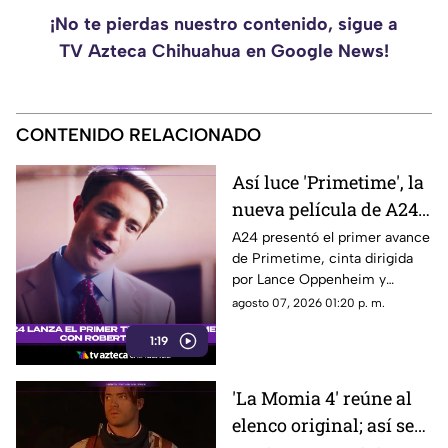
¡No te pierdas nuestro contenido, sigue a
TV Azteca Chihuahua en Google News!
CONTENIDO RELACIONADO
Así luce 'Primetime', la
nueva película de A24
con Robert Pattinson
A24 presentó el primer avance
de Primetime, cinta dirigida
como protagonista
por Lance Oppenheim y
protagonizada por Robert
agosto 07, 2026 01:20 p. m.
Pattinson como el periodista
1:19
Chris Hansen.
'La Momia 4' reúne al
elenco original; así será