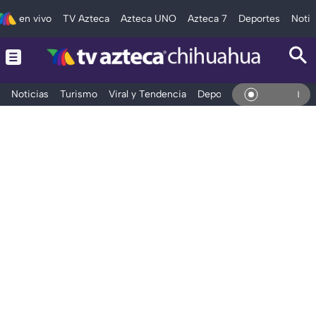
en vivo
TV Azteca
Azteca UNO
Azteca 7
Deportes
Notic
Noticias
Turismo
Viral y Tendencia
Deportes
Espectáculos
En Viv