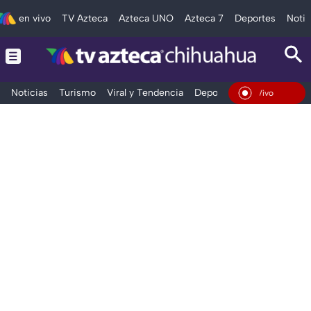
en vivo
TV Azteca
Azteca UNO
Azteca 7
Deportes
Notic
Noticias
Turismo
Viral y Tendencia
Deportes
Espectáculos
En Vivo