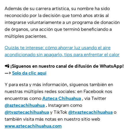
Además de su carrera artística, su nombre ha sido
reconocido por la decisión que tomó años atrás al
integrarse voluntariamente a un programa de donación
de órganos, una acción que terminó beneficiando a
múltiples pacientes.
Quizás te interese: cómo ahorrar luz usando el aire
acondicionado sin apagarlo, tips para enfrentar el calor
📲 ¡Síguenos en nuestro canal de difusión de WhatsApp!
—>
Solo da clic aquí
Y para esta y más información, síguenos también en
nuestras múltiples redes sociales: en Facebook nos
encuentras como
Azteca Chihuahua
, vía Twitter
@aztecachihuahua
.
Instagram como
@tvaztecachihuahua
y TikTok
@tvaztecachihuahua
o
también visita más notas en nuestro sitio web
www.aztecachihuahua.com