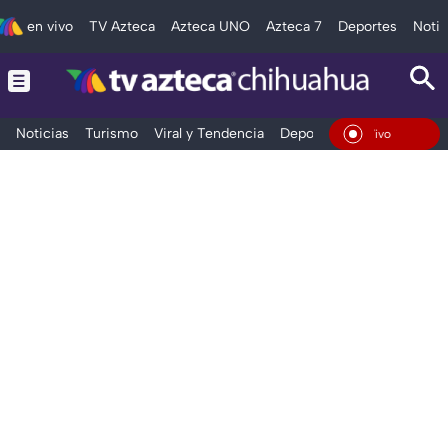
en vivo
TV Azteca
Azteca UNO
Azteca 7
Deportes
Notic
Noticias
Turismo
Viral y Tendencia
Deportes
Espectáculos
En Vivo