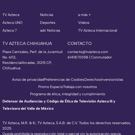
TV Azteca
Noticias
a más +
Azteca UNO
Deportes
Videos
Azteca 7
adn Noticias
TV Azteca Internacional
TV AZTECA CHIHUAHUA
CONTACTO
Plaza Carrizales, Perf. de la Juventud
contacto@tvazteca.com
No. 6112,
6141870058 | Conmutador
ResidencialArcadas, 31215 CP,
Chihuahua.
Aviso de privacidad
Preferencias de Cookies
Derechos
Inversionistas
Promo Espacio
Trabaja con nosotros
Programa de ética, integridad y cumplimiento
Defensor de Audiencias y Código de Ética de Televisión Azteca III y
Televisora del Valle de México
TV Azteca, M.R. & ©, TV Azteca, S.A.B. de C.V. Todos los derechos reservados,
2025.
Queda prohibida la reproducción total o parcial sin la autorización previa,