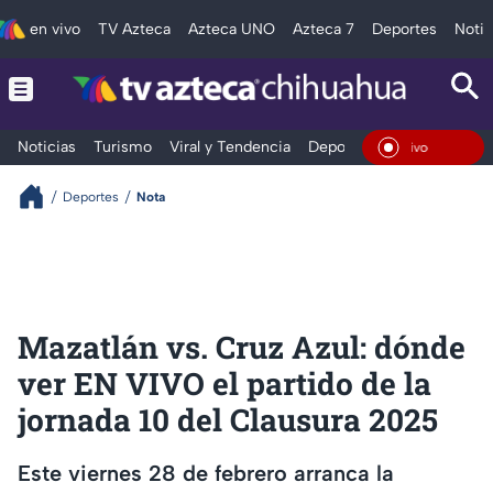
en vivo
TV Azteca
Azteca UNO
Azteca 7
Deportes
Notic
Noticias
Turismo
Viral y Tendencia
Deportes
Espectáculos
En Viv
Deportes
Nota
Mazatlán vs. Cruz Azul: dónde
ver EN VIVO el partido de la
jornada 10 del Clausura 2025
Este viernes 28 de febrero arranca la