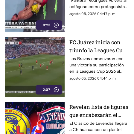
“Pantera” Rodríguez volverá al
UFC | VIDEO
octágono como protagonista
de una función estelar de UFC.
agosto 05, 2026 04:47 p. m.
0:23
FC Juárez inicia con
triunfo la Leagues Cup
2026 | VIDEO
Los Bravos comenzaron con
una victoria su participación
en la Leagues Cup 2026 al
imponerse 2-1 como visitantes
agosto 05, 2026 04:44 p. m.
al Minnesota United.
2:07
Revelan lista de figuras
que encabezarán el
Clásico de Leyendas
El Clásico de Leyendas llegará
a Chihuahua con un plantel
entre América y Chivas