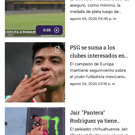
aseguró, como mínimo, la
Caribe 2026 tras golear
medalla de plata luego de
a Panamá
imponerse con autoridad a
agosto 06, 2026 04:45 p. m.
Panamá.
0:35
PSG se suma a los
clubes interesados en
Gilberto Mora;
El campeón de Europa
mantiene seguimiento sobre
esperarían mayoría de
el joven futbolista mexicano
edad
Gilberto Mora.
agosto 06, 2026 03:18 p. m.
Jair "Pantera"
Rodríguez ya tiene
rival para su regreso a
El peleador chihuahuense Jair