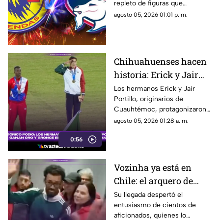
repleto de figuras que
en Chihuahua
marcaron una época en la Liga
agosto 05, 2026 01:01 p. m.
MX.
Chihuahuenses hacen
historia: Erick y Jair
Portillo conquistan el
Los hermanos Erick y Jair
Portillo, originarios de
salto de altura en Santo
Cuauhtémoc, protagonizaron
Domingo 2026
una jornada histórica para el
agosto 05, 2026 01:28 a. m.
atletismo mexicano.
0:56
Vozinha ya está en
Chile: el arquero de
Cabo Verde se acerca a
Su llegada despertó el
entusiasmo de cientos de
convertirse en refuerzo
aficionados, quienes lo