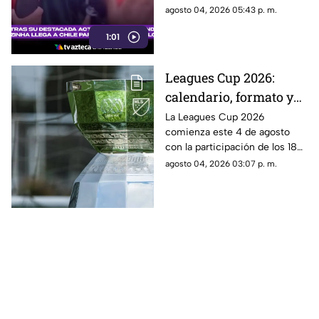
de Colo Colo
recibieron con cánticos y
agosto 04, 2026 05:43 p. m.
banderas tras su destacada
1:01
actuación en el Mundial 2026
Leagues Cup 2026:
calendario, formato y
todo lo que debes saber
La Leagues Cup 2026
comienza este 4 de agosto
del torneo entre Liga
con la participación de los 18
MX y MLS
clubes de la Liga MX y los 18
agosto 04, 2026 03:07 p. m.
mejores equipos de la MLS.