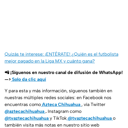
Quizás te interese: ¡ENTÉRATE! ¿Quién es el futbolista
mejor pagado en la Liga MX y cuánto gana?
📲 ¡Síguenos en nuestro canal de difusión de WhatsApp!
—>
Solo da clic aquí
Y para esta y más información, síguenos también en
nuestras múltiples redes sociales: en Facebook nos
encuentras como
Azteca Chihuahua
, vía Twitter
@aztecachihuahua
.
Instagram como
@tvaztecachihuahua
y TikTok
@tvaztecachihuahua
o
también visita más notas en nuestro sitio web