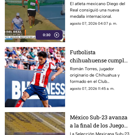
México en lanzamiento
El atleta mexicano Diego del
Real consiguió una nueva
de martillo
medalla internacional.
agosto 07, 2026 04:07 p. m.
0:30
Futbolista
chihuahuense cumple
el sueño de enfrentar a
Román Torres, jugador
originario de Chihuahua y
Lionel Messi en la
formado en el Club
Leagues Cup 2026
Independiente Chihuahua, fue
agosto 07, 2026 11:45 a. m.
titular con Atlético de San Luis.
México Sub-23 avanza
a la final de los Juegos
Centroamericanos y del
La Selección Mexicana Sub-23