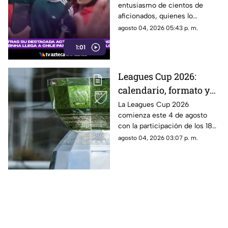
entusiasmo de cientos de
convertirse en refuerzo
aficionados, quienes lo
de Colo Colo
recibieron con cánticos y
agosto 04, 2026 05:43 p. m.
banderas tras su destacada
1:01
actuación en el Mundial 2026
Leagues Cup 2026:
calendario, formato y
todo lo que debes saber
La Leagues Cup 2026
comienza este 4 de agosto
del torneo entre Liga
con la participación de los 18
MX y MLS
clubes de la Liga MX y los 18
agosto 04, 2026 03:07 p. m.
mejores equipos de la MLS.