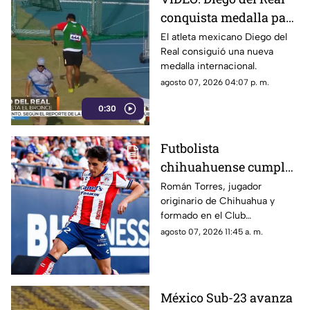
conquista medalla para
México en lanzamiento
El atleta mexicano Diego del
Real consiguió una nueva
de martillo
medalla internacional.
agosto 07, 2026 04:07 p. m.
0:30
Futbolista
chihuahuense cumple
el sueño de enfrentar a
Román Torres, jugador
originario de Chihuahua y
Lionel Messi en la
formado en el Club
Leagues Cup 2026
Independiente Chihuahua, fue
agosto 07, 2026 11:45 a. m.
titular con Atlético de San Luis.
México Sub-23 avanza