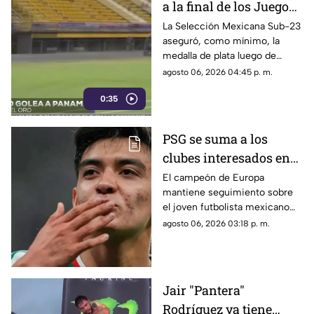
a la final de los Juegos
Centroamericanos y del
La Selección Mexicana Sub-23
aseguró, como mínimo, la
Caribe 2026 tras golear
medalla de plata luego de
a Panamá
imponerse con autoridad a
agosto 06, 2026 04:45 p. m.
Panamá.
0:35
PSG se suma a los
clubes interesados en
Gilberto Mora;
El campeón de Europa
mantiene seguimiento sobre
esperarían mayoría de
el joven futbolista mexicano
edad
Gilberto Mora.
agosto 06, 2026 03:18 p. m.
Jair "Pantera"
Rodríguez ya tiene