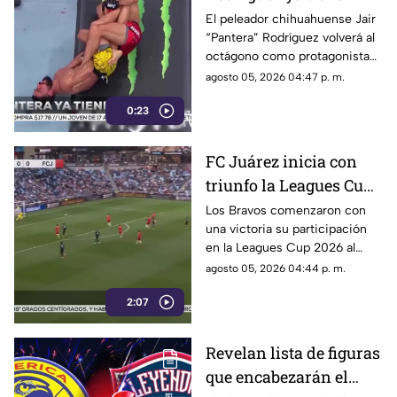
rival para su regreso a
El peleador chihuahuense Jair
“Pantera” Rodríguez volverá al
UFC | VIDEO
octágono como protagonista
de una función estelar de UFC.
agosto 05, 2026 04:47 p. m.
0:23
FC Juárez inicia con
triunfo la Leagues Cup
2026 | VIDEO
Los Bravos comenzaron con
una victoria su participación
en la Leagues Cup 2026 al
imponerse 2-1 como visitantes
agosto 05, 2026 04:44 p. m.
al Minnesota United.
2:07
Revelan lista de figuras
que encabezarán el