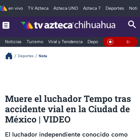
en vivo
TV Azteca
Azteca UNO
Azteca 7
Deportes
Notic
Noticias
Turismo
Viral y Tendencia
Deportes
Espectáculos
En Vivo
Deportes
Nota
Muere el luchador Tempo tras
accidente vial en la Ciudad de
México | VIDEO
El luchador independiente conocido como