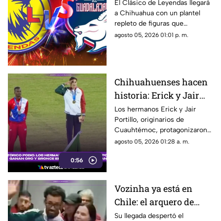
Clásico de Leyendas
El Clásico de Leyendas llegará
a Chihuahua con un plantel
entre América y Chivas
repleto de figuras que
en Chihuahua
marcaron una época en la Liga
agosto 05, 2026 01:01 p. m.
MX.
Chihuahuenses hacen
historia: Erick y Jair
Portillo conquistan el
Los hermanos Erick y Jair
Portillo, originarios de
salto de altura en Santo
Cuauhtémoc, protagonizaron
Domingo 2026
una jornada histórica para el
agosto 05, 2026 01:28 a. m.
atletismo mexicano.
0:56
Vozinha ya está en
Chile: el arquero de
Cabo Verde se acerca a
Su llegada despertó el