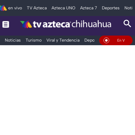
en vivo
TV Azteca
Azteca UNO
Azteca 7
Deportes
Notic
Noticias
Turismo
Viral y Tendencia
Deportes
Espectáculos
En Vivo