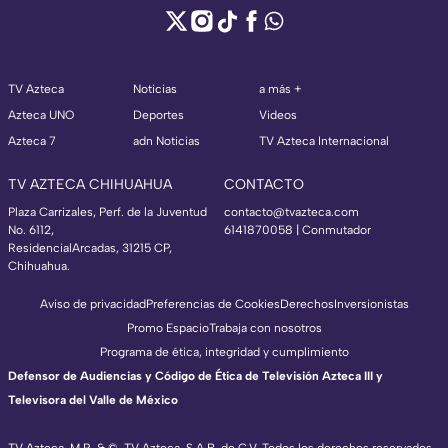
TV Azteca
Noticias
a más +
Azteca UNO
Deportes
Videos
Azteca 7
adn Noticias
TV Azteca Internacional
TV AZTECA CHIHUAHUA
CONTACTO
Plaza Carrizales, Perf. de la Juventud
contacto@tvazteca.com
No. 6112,
6141870058 | Conmutador
ResidencialArcadas, 31215 CP,
Chihuahua.
Aviso de privacidad
Preferencias de Cookies
Derechos
Inversionistas
Promo Espacio
Trabaja con nosotros
Programa de ética, integridad y cumplimiento
Defensor de Audiencias y Código de Ética de Televisión Azteca III y
Televisora del Valle de México