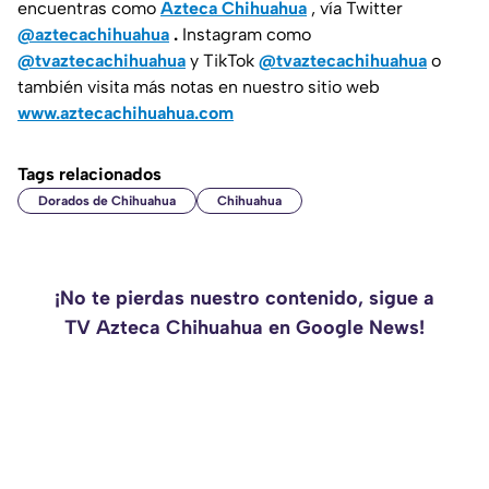
encuentras como
Azteca Chihuahua
, vía Twitter
@aztecachihuahua
.
Instagram como
@tvaztecachihuahua
y TikTok
@tvaztecachihuahua
o
también visita más notas en nuestro sitio web
www.aztecachihuahua.com
Tags relacionados
Dorados de Chihuahua
Chihuahua
¡No te pierdas nuestro contenido, sigue a
TV Azteca Chihuahua en Google News!