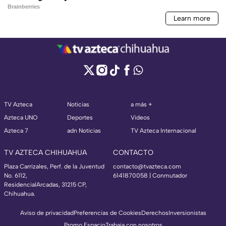
TV Azteca
Noticias
a más +
Azteca UNO
Deportes
Videos
Azteca 7
adn Noticias
TV Azteca Internacional
TV AZTECA CHIHUAHUA
CONTACTO
Plaza Carrizales, Perf. de la Juventud
contacto@tvazteca.com
No. 6112,
6141870058 | Conmutador
ResidencialArcadas, 31215 CP,
Chihuahua.
Aviso de privacidad
Preferencias de Cookies
Derechos
Inversionistas
Promo Espacio
Trabaja con nosotros