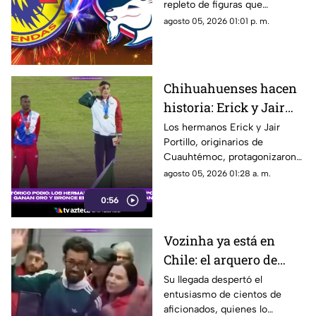
repleto de figuras que
en Chihuahua
marcaron una época en la Liga
agosto 05, 2026 01:01 p. m.
MX.
Chihuahuenses hacen
historia: Erick y Jair
Portillo conquistan el
Los hermanos Erick y Jair
Portillo, originarios de
salto de altura en Santo
Cuauhtémoc, protagonizaron
Domingo 2026
una jornada histórica para el
agosto 05, 2026 01:28 a. m.
atletismo mexicano.
0:56
Vozinha ya está en
Chile: el arquero de
Cabo Verde se acerca a
Su llegada despertó el
entusiasmo de cientos de
convertirse en refuerzo
aficionados, quienes lo