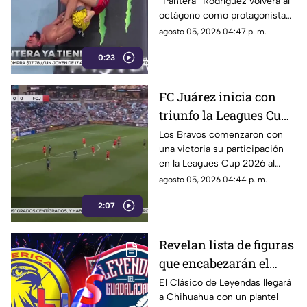
“Pantera” Rodríguez volverá al
UFC | VIDEO
octágono como protagonista
de una función estelar de UFC.
agosto 05, 2026 04:47 p. m.
0:23
FC Juárez inicia con
triunfo la Leagues Cup
2026 | VIDEO
Los Bravos comenzaron con
una victoria su participación
en la Leagues Cup 2026 al
imponerse 2-1 como visitantes
agosto 05, 2026 04:44 p. m.
al Minnesota United.
2:07
Revelan lista de figuras
que encabezarán el
Clásico de Leyendas
El Clásico de Leyendas llegará
a Chihuahua con un plantel
entre América y Chivas