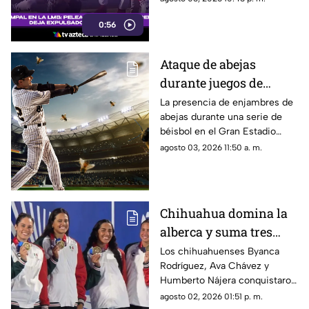
encuentro de la Liga Mexicana
0:56
de Beisbol.
Ataque de abejas
durante juegos de
béisbol en Parral deja
La presencia de enjambres de
abejas durante una serie de
19 aficionados heridos |
béisbol en el Gran Estadio
VIDEO
Parral provocó la atención de
agosto 03, 2026 11:50 a. m.
19 aficionados por picaduras.
Chihuahua domina la
alberca y suma tres
oros en Santo Domingo
Los chihuahuenses Byanca
Rodríguez, Ava Chávez y
2026
Humberto Nájera conquistaron
tres medallas de oro en la
agosto 02, 2026 01:51 p. m.