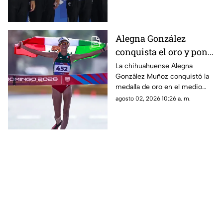
última jornada de natación de
Santo Domingo 2026.
Alegna González
conquista el oro y pone
en alto a Chihuahua en
La chihuahuense Alegna
González Muñoz conquistó la
Santo Domingo
medalla de oro en el medio
maratón de marcha de los
agosto 02, 2026 10:26 a. m.
Juegos Centroamericanos y
del Caribe Santo Domingo
2026.