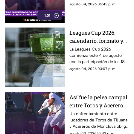
de Colo Colo
recibieron con cánticos y
agosto 04, 2026 05:43 p. m.
banderas tras su destacada
1:01
actuación en el Mundial 2026
Leagues Cup 2026:
calendario, formato y
todo lo que debes saber
La Leagues Cup 2026
comienza este 4 de agosto
del torneo entre Liga
con la participación de los 18
MX y MLS
clubes de la Liga MX y los 18
agosto 04, 2026 03:07 p. m.
mejores equipos de la MLS.
Así fue la pelea campal
entre Toros y Acereros
de la LMB; hay
Un enfrentamiento entre
jugadores de Toros de Tijuana
expulsados y un
y Acereros de Monclova obligó
jugador hospitalizado
a suspender temporalmente el
agosto 03, 2026 10:43 p. m.