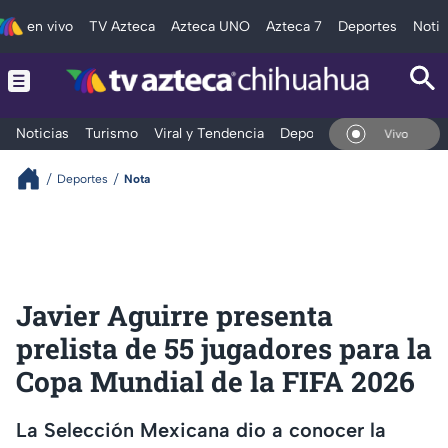
en vivo
TV Azteca
Azteca UNO
Azteca 7
Deportes
Notic
Noticias
Turismo
Viral y Tendencia
Deportes
Espectáculos
En Vivo
Deportes
Nota
Javier Aguirre presenta
prelista de 55 jugadores para la
Copa Mundial de la FIFA 2026
La Selección Mexicana dio a conocer la