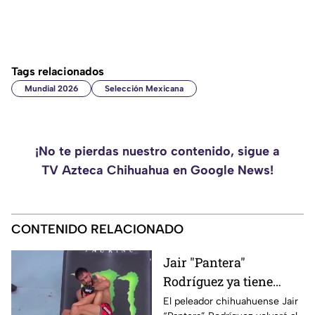
Tags relacionados
Mundial 2026
Selección Mexicana
¡No te pierdas nuestro contenido, sigue a
TV Azteca Chihuahua en Google News!
CONTENIDO RELACIONADO
Jair "Pantera"
Rodríguez ya tiene
rival para su regreso a
El peleador chihuahuense Jair