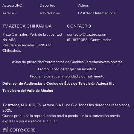
Azteca UNO
Deportes
Videos
Azteca 7
adn Noticias
TV Azteca Internacional
TV AZTECA CHIHUAHUA
CONTACTO
Plaza Carrizales, Perf. de la Juventud
contacto@tvazteca.com
No. 6112,
6141870058 | Conmutador
ResidencialArcadas, 31215 CP,
Chihuahua.
Aviso de privacidad
Preferencias de Cookies
Derechos
Inversionistas
Promo Espacio
Trabaja con nosotros
Programa de ética, integridad y cumplimiento
Defensor de Audiencias y Código de Ética de Televisión Azteca III y
Televisora del Valle de México
TV Azteca, M.R. & ©, TV Azteca, S.A.B. de C.V. Todos los derechos reservados,
2025.
Queda prohibida la reproducción total o parcial sin la autorización previa,
expresa y por escrito de su titular.