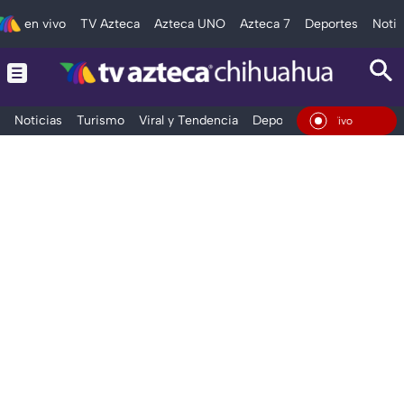
en vivo
TV Azteca
Azteca UNO
Azteca 7
Deportes
Notic
Noticias
Turismo
Viral y Tendencia
Deportes
Espectáculos
En Vivo