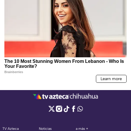
TV Azteca
Noticias
a más +