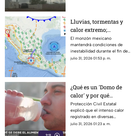
temperaturas en Chihuahua.
Lluvias, tormentas y
calor extremo;
pronóstico del clima
El monzón mexicano
mantendrá condiciones de
para el fin de semana
inestabilidad durante el fin de
en Chihuahua
semana en Chihuahua.
julio 31, 2026 01:53 p. m.
¿Qué es un 'Domo de
calor' y por qué
mantiene temperaturas
Protección Civil Estatal
explicó que el intenso calor
de hasta 43 grados en
registrado en diversas
Chihuahua?
regiones de Chihuahua se
julio 31, 2026 01:23 a. m.
debe a un domo de calor.
2:11