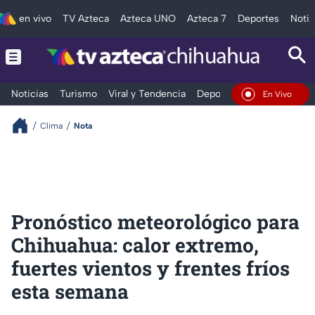
en vivo
TV Azteca
Azteca UNO
Azteca 7
Deportes
Notic
Noticias
Turismo
Viral y Tendencia
Deportes
Espectáculos
En Vivo
Clima
Nota
Pronóstico meteorológico para
Chihuahua: calor extremo,
fuertes vientos y frentes fríos
esta semana