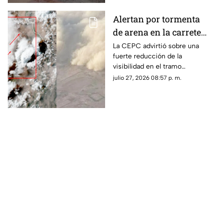
Alertan por tormenta
de arena en la carretera
Samalayuca–
La CEPC advirtió sobre una
fuerte reducción de la
Ahumada; piden evitar
visibilidad en el tramo
viajes
carretero Samalayuca–
julio 27, 2026 08:57 p. m.
Ahumada debido a una
tormenta de arena.