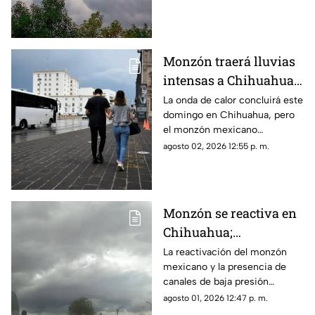
semana
de 70 km/h y ambiente
caluroso en distintas regiones.
Monzón traerá lluvias
intensas a Chihuahua;
esta fecha termina la
La onda de calor concluirá este
domingo en Chihuahua, pero
onda de calor
el monzón mexicano
mantendrá lluvias fuertes,
agosto 02, 2026 12:55 p. m.
rachas de viento y posible
caída de granizo.
Monzón se reactiva en
Chihuahua;
pronostican lluvias,
La reactivación del monzón
mexicano y la presencia de
fuertes vientos y
canales de baja presión
temperaturas de hasta
provocarán lluvias, fuertes
agosto 01, 2026 12:47 p. m.
39°C
rachas de viento y altas