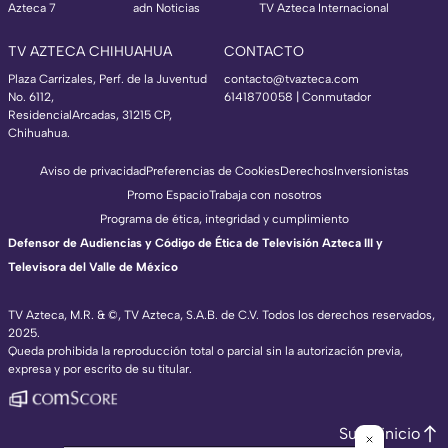
Azteca 7
adn Noticias
TV Azteca Internacional
TV AZTECA CHIHUAHUA
CONTACTO
Plaza Carrizales, Perf. de la Juventud
contacto@tvazteca.com
No. 6112,
6141870058 | Conmutador
ResidencialArcadas, 31215 CP,
Chihuahua.
Aviso de privacidad
Preferencias de Cookies
Derechos
Inversionistas
Promo Espacio
Trabaja con nosotros
Programa de ética, integridad y cumplimiento
Defensor de Audiencias y Código de Ética de Televisión Azteca III y
Televisora del Valle de México
TV Azteca, M.R. & ©, TV Azteca, S.A.B. de C.V. Todos los derechos reservados,
2025.
Queda prohibida la reproducción total o parcial sin la autorización previa,
expresa y por escrito de su titular.
Subir inicio