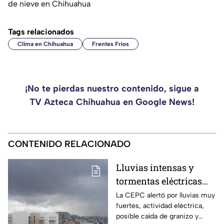
de nieve en Chihuahua
Tags relacionados
Clima en Chihuahua
Frentes Fríos
¡No te pierdas nuestro contenido, sigue a
TV Azteca Chihuahua en Google News!
CONTENIDO RELACIONADO
Lluvias intensas y
tormentas eléctricas
golpearán a
La CEPC alertó por lluvias muy
fuertes, actividad eléctrica,
Chihuahua; prevén
posible caída de granizo y
calor de hasta 40°C