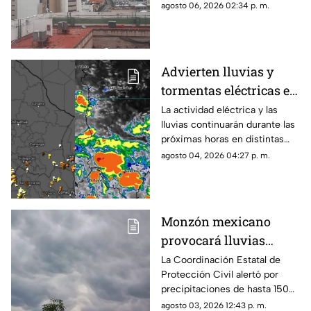
rachas de viento para este
agosto 06, 2026 02:34 p. m.
jueves y viernes.
Advierten lluvias y
tormentas eléctricas en
Chihuahua; emiten
La actividad eléctrica y las
lluvias continuarán durante las
aviso para 16
próximas horas en distintas
municipios
regiones de Chihuahua, de
agosto 04, 2026 04:27 p. m.
acuerdo con el más reciente
reporte meteorológico.
Monzón mexicano
provocará lluvias
intensas, granizo y
La Coordinación Estatal de
Protección Civil alertó por
fuertes vientos en
precipitaciones de hasta 150
Chihuahua esta
milímetros, rachas de viento
agosto 03, 2026 12:43 p. m.