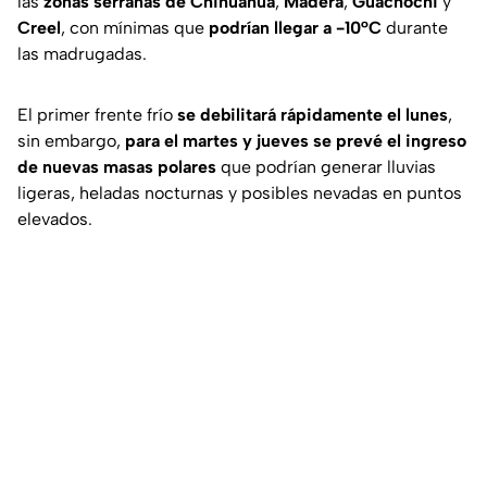
las
zonas serranas de Chihuahua
,
Madera
,
Guachochi
y
Creel
, con mínimas que
podrían llegar a -10°C
durante
las madrugadas.
El primer frente frío
se debilitará rápidamente el lunes
,
sin embargo,
para el martes y jueves se prevé el ingreso
de nuevas masas polares
que podrían generar lluvias
ligeras, heladas nocturnas y posibles nevadas en puntos
elevados.