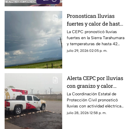
Pronostican lluvias
fuertes y calor de hasta
42 grados en
La CEPC pronosticó lluvias
fuertes en la Sierra Tarahumara
Chihuahua; aquí fechas
y temperaturas de hasta 42
grados centígrados en el norte
julio 29, 2026 02:05 p. m.
del estado durante el resto de
la semana.
Alerta CEPC por lluvias
con granizo y calor
extremo en Chihuahua
La Coordinación Estatal de
Protección Civil pronosticó
lluvias con actividad eléctrica y
posible granizo en la Sierra
julio 28, 2026 12:58 p. m.
Tarahumara.