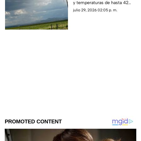
y temperaturas de hasta 42
grados centígrados en el norte
julio 29, 2026 02:05 p. m.
del estado durante el resto de
la semana.