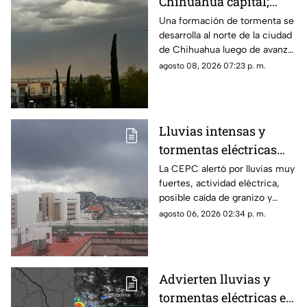
Chihuahua capital;
nube llega con polvo y
Una formación de tormenta se
desarrolla al norte de la ciudad
baja visibilidad
de Chihuahua luego de avanzar
desde Aldama.
agosto 08, 2026 07:23 p. m.
Lluvias intensas y
tormentas eléctricas
golpearán a
La CEPC alertó por lluvias muy
fuertes, actividad eléctrica,
Chihuahua; prevén
posible caída de granizo y
calor de hasta 40°C
rachas de viento para este
agosto 06, 2026 02:34 p. m.
jueves y viernes.
Advierten lluvias y
tormentas eléctricas en