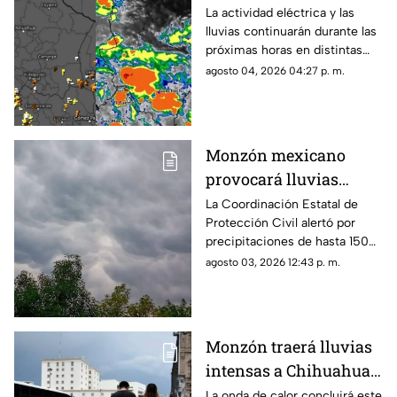
Chihuahua; emiten
La actividad eléctrica y las
lluvias continuarán durante las
aviso para 16
próximas horas en distintas
municipios
regiones de Chihuahua, de
agosto 04, 2026 04:27 p. m.
acuerdo con el más reciente
reporte meteorológico.
Monzón mexicano
provocará lluvias
intensas, granizo y
La Coordinación Estatal de
Protección Civil alertó por
fuertes vientos en
precipitaciones de hasta 150
Chihuahua esta
milímetros, rachas de viento
agosto 03, 2026 12:43 p. m.
semana
de 70 km/h y ambiente
caluroso en distintas regiones.
Monzón traerá lluvias
intensas a Chihuahua;
esta fecha termina la
La onda de calor concluirá este