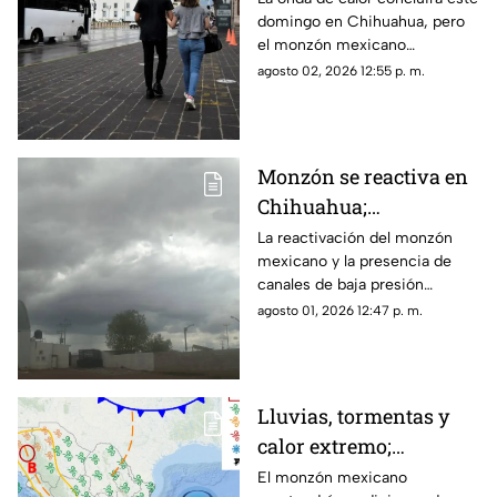
domingo en Chihuahua, pero
onda de calor
el monzón mexicano
mantendrá lluvias fuertes,
agosto 02, 2026 12:55 p. m.
rachas de viento y posible
caída de granizo.
Monzón se reactiva en
Chihuahua;
pronostican lluvias,
La reactivación del monzón
mexicano y la presencia de
fuertes vientos y
canales de baja presión
temperaturas de hasta
provocarán lluvias, fuertes
agosto 01, 2026 12:47 p. m.
39°C
rachas de viento y altas
temperaturas en Chihuahua.
Lluvias, tormentas y
calor extremo;
pronóstico del clima
El monzón mexicano