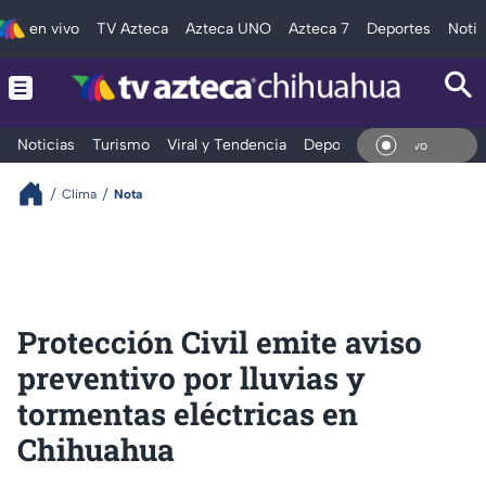
en vivo
TV Azteca
Azteca UNO
Azteca 7
Deportes
Notic
Noticias
Turismo
Viral y Tendencia
Deportes
Espectáculos
En Vi
Clima
Nota
Protección Civil emite aviso
preventivo por lluvias y
tormentas eléctricas en
Chihuahua