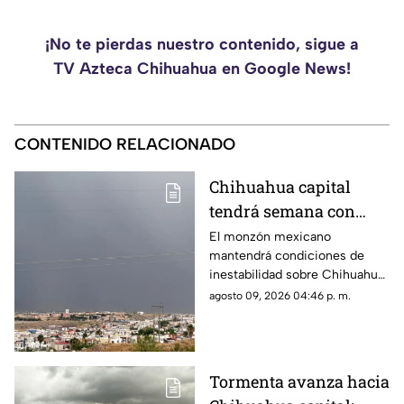
¡No te pierdas nuestro contenido, sigue a
TV Azteca Chihuahua en Google News!
CONTENIDO RELACIONADO
Chihuahua capital
tendrá semana con
calor, viento y
El monzón mexicano
mantendrá condiciones de
posibilidad de lluvia
inestabilidad sobre Chihuahua
por el monzón
durante los primeros días de la
agosto 09, 2026 04:46 p. m.
semana.
Tormenta avanza hacia