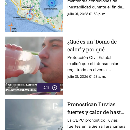
mantendrá condiciones de
para el fin de semana
inestabilidad durante el fin de
en Chihuahua
semana en Chihuahua.
julio 31, 2026 01:53 p. m.
¿Qué es un 'Domo de
calor' y por qué
mantiene temperaturas
Protección Civil Estatal
explicó que el intenso calor
de hasta 43 grados en
registrado en diversas
Chihuahua?
regiones de Chihuahua se
julio 31, 2026 01:23 a. m.
debe a un domo de calor.
2:11
Pronostican lluvias
fuertes y calor de hasta
42 grados en
La CEPC pronosticó lluvias
fuertes en la Sierra Tarahumara
Chihuahua; aquí fechas