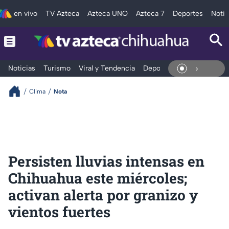
en vivo
TV Azteca
Azteca UNO
Azteca 7
Deportes
Notic
Noticias
Turismo
Viral y Tendencia
Deportes
Espectáculos
En Viv
Clima
Nota
Persisten lluvias intensas en
Chihuahua este miércoles;
activan alerta por granizo y
vientos fuertes