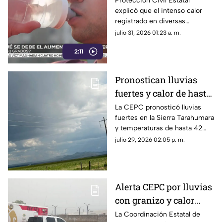
Protección Civil Estatal
explicó que el intenso calor
de hasta 43 grados en
registrado en diversas
Chihuahua?
regiones de Chihuahua se
julio 31, 2026 01:23 a. m.
debe a un domo de calor.
2:11
Pronostican lluvias
fuertes y calor de hasta
42 grados en
La CEPC pronosticó lluvias
fuertes en la Sierra Tarahumara
Chihuahua; aquí fechas
y temperaturas de hasta 42
grados centígrados en el norte
julio 29, 2026 02:05 p. m.
del estado durante el resto de
la semana.
Alerta CEPC por lluvias
con granizo y calor
extremo en Chihuahua
La Coordinación Estatal de