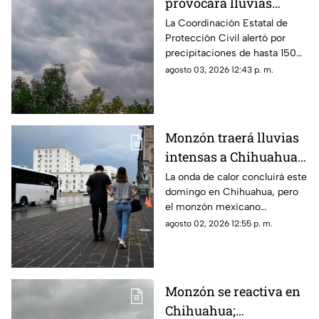
provocará lluvias
intensas, granizo y
La Coordinación Estatal de
Protección Civil alertó por
fuertes vientos en
precipitaciones de hasta 150
Chihuahua esta
milímetros, rachas de viento
agosto 03, 2026 12:43 p. m.
semana
de 70 km/h y ambiente
caluroso en distintas regiones.
Monzón traerá lluvias
intensas a Chihuahua;
esta fecha termina la
La onda de calor concluirá este
domingo en Chihuahua, pero
onda de calor
el monzón mexicano
mantendrá lluvias fuertes,
agosto 02, 2026 12:55 p. m.
rachas de viento y posible
caída de granizo.
Monzón se reactiva en
Chihuahua;