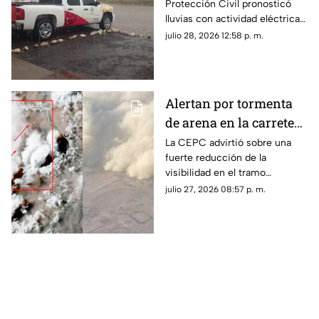
Protección Civil pronosticó
lluvias con actividad eléctrica y
posible granizo en la Sierra
julio 28, 2026 12:58 p. m.
Tarahumara.
Alertan por tormenta
de arena en la carretera
Samalayuca–
La CEPC advirtió sobre una
fuerte reducción de la
Ahumada; piden evitar
visibilidad en el tramo
viajes
carretero Samalayuca–
julio 27, 2026 08:57 p. m.
Ahumada debido a una
tormenta de arena.