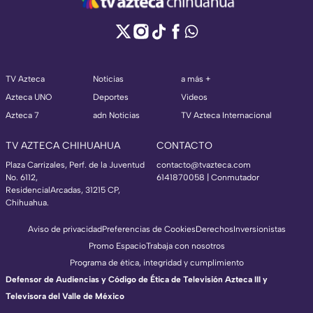
TV Azteca
Noticias
a más +
Azteca UNO
Deportes
Videos
Azteca 7
adn Noticias
TV Azteca Internacional
TV AZTECA CHIHUAHUA
CONTACTO
Plaza Carrizales, Perf. de la Juventud
contacto@tvazteca.com
No. 6112,
6141870058 | Conmutador
ResidencialArcadas, 31215 CP,
Chihuahua.
Aviso de privacidad
Preferencias de Cookies
Derechos
Inversionistas
Promo Espacio
Trabaja con nosotros
Programa de ética, integridad y cumplimiento
Defensor de Audiencias y Código de Ética de Televisión Azteca III y
Televisora del Valle de México