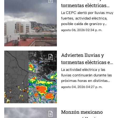
tormentas eléctricas
golpearán a
La CEPC alertó por lluvias muy
fuertes, actividad eléctrica,
Chihuahua; prevén
posible caída de granizo y
calor de hasta 40°C
rachas de viento para este
agosto 06, 2026 02:34 p. m.
jueves y viernes.
Advierten lluvias y
tormentas eléctricas en
Chihuahua; emiten
La actividad eléctrica y las
lluvias continuarán durante las
aviso para 16
próximas horas en distintas
municipios
regiones de Chihuahua, de
agosto 04, 2026 04:27 p. m.
acuerdo con el más reciente
reporte meteorológico.
Monzón mexicano