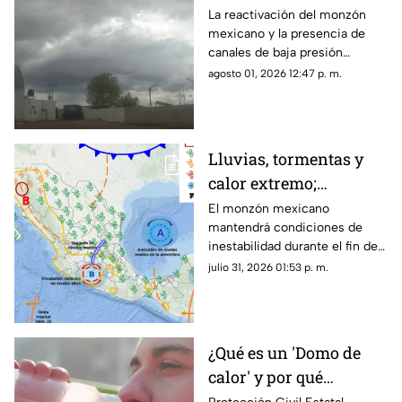
pronostican lluvias,
La reactivación del monzón
mexicano y la presencia de
fuertes vientos y
canales de baja presión
temperaturas de hasta
provocarán lluvias, fuertes
agosto 01, 2026 12:47 p. m.
39°C
rachas de viento y altas
temperaturas en Chihuahua.
Lluvias, tormentas y
calor extremo;
pronóstico del clima
El monzón mexicano
mantendrá condiciones de
para el fin de semana
inestabilidad durante el fin de
en Chihuahua
semana en Chihuahua.
julio 31, 2026 01:53 p. m.
¿Qué es un 'Domo de
calor' y por qué
mantiene temperaturas