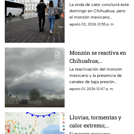
esta fecha termina la
La onda de calor concluirá este
domingo en Chihuahua, pero
onda de calor
el monzón mexicano
mantendrá lluvias fuertes,
agosto 02, 2026 12:55 p. m.
rachas de viento y posible
caída de granizo.
Monzón se reactiva en
Chihuahua;
pronostican lluvias,
La reactivación del monzón
mexicano y la presencia de
fuertes vientos y
canales de baja presión
temperaturas de hasta
provocarán lluvias, fuertes
agosto 01, 2026 12:47 p. m.
39°C
rachas de viento y altas
temperaturas en Chihuahua.
Lluvias, tormentas y
calor extremo;
pronóstico del clima
El monzón mexicano