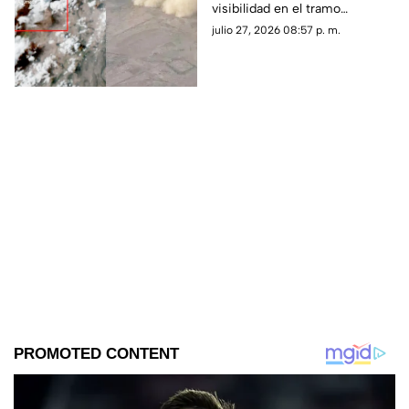
visibilidad en el tramo
viajes
carretero Samalayuca–
julio 27, 2026 08:57 p. m.
Ahumada debido a una
tormenta de arena.