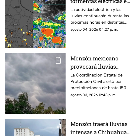
tormentas eléctricas en
Chihuahua; emiten
La actividad eléctrica y las
lluvias continuarán durante las
aviso para 16
próximas horas en distintas
municipios
regiones de Chihuahua, de
agosto 04, 2026 04:27 p. m.
acuerdo con el más reciente
reporte meteorológico.
Monzón mexicano
provocará lluvias
intensas, granizo y
La Coordinación Estatal de
Protección Civil alertó por
fuertes vientos en
precipitaciones de hasta 150
Chihuahua esta
milímetros, rachas de viento
agosto 03, 2026 12:43 p. m.
semana
de 70 km/h y ambiente
caluroso en distintas regiones.
Monzón traerá lluvias
intensas a Chihuahua;