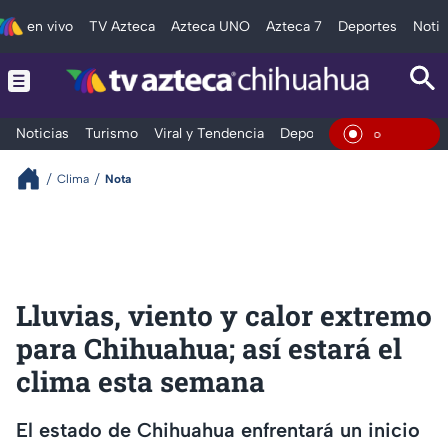
en vivo
TV Azteca
Azteca UNO
Azteca 7
Deportes
Notic
Noticias
Turismo
Viral y Tendencia
Deportes
Espectáculos
En Vivo
Clima
Nota
Lluvias, viento y calor extremo
para Chihuahua; así estará el
clima esta semana
El estado de Chihuahua enfrentará un inicio