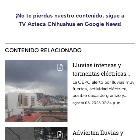
¡No te pierdas nuestro contenido, sigue a
TV Azteca Chihuahua en Google News!
CONTENIDO RELACIONADO
Lluvias intensas y
tormentas eléctricas
golpearán a
La CEPC alertó por lluvias muy
fuertes, actividad eléctrica,
Chihuahua; prevén
posible caída de granizo y
calor de hasta 40°C
rachas de viento para este
agosto 06, 2026 02:34 p. m.
jueves y viernes.
Advierten lluvias y