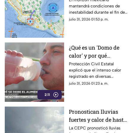
mantendrá condiciones de
para el fin de semana
inestabilidad durante el fin de
en Chihuahua
semana en Chihuahua.
julio 31, 2026 01:53 p. m.
¿Qué es un 'Domo de
calor' y por qué
mantiene temperaturas
Protección Civil Estatal
explicó que el intenso calor
de hasta 43 grados en
registrado en diversas
Chihuahua?
regiones de Chihuahua se
julio 31, 2026 01:23 a. m.
debe a un domo de calor.
2:11
Pronostican lluvias
fuertes y calor de hasta
42 grados en
La CEPC pronosticó lluvias