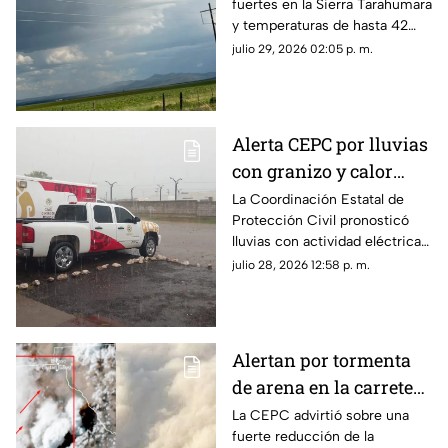
fuertes en la Sierra Tarahumara
Chihuahua; aquí fechas
y temperaturas de hasta 42
grados centígrados en el norte
julio 29, 2026 02:05 p. m.
del estado durante el resto de
la semana.
Alerta CEPC por lluvias
con granizo y calor
extremo en Chihuahua
La Coordinación Estatal de
Protección Civil pronosticó
lluvias con actividad eléctrica y
posible granizo en la Sierra
julio 28, 2026 12:58 p. m.
Tarahumara.
Alertan por tormenta
de arena en la carretera
Samalayuca–
La CEPC advirtió sobre una
fuerte reducción de la
Ahumada; piden evitar