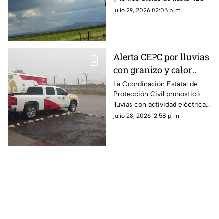
grados centígrados en el norte
julio 29, 2026 02:05 p. m.
del estado durante el resto de
la semana.
Alerta CEPC por lluvias
con granizo y calor
extremo en Chihuahua
La Coordinación Estatal de
Protección Civil pronosticó
lluvias con actividad eléctrica y
posible granizo en la Sierra
julio 28, 2026 12:58 p. m.
Tarahumara.