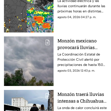
Chihuahua; emiten
La actividad eléctrica y las
lluvias continuarán durante las
aviso para 16
próximas horas en distintas
municipios
regiones de Chihuahua, de
agosto 04, 2026 04:27 p. m.
acuerdo con el más reciente
reporte meteorológico.
Monzón mexicano
provocará lluvias
intensas, granizo y
La Coordinación Estatal de
Protección Civil alertó por
fuertes vientos en
precipitaciones de hasta 150
Chihuahua esta
milímetros, rachas de viento
agosto 03, 2026 12:43 p. m.
semana
de 70 km/h y ambiente
caluroso en distintas regiones.
Monzón traerá lluvias
intensas a Chihuahua;
esta fecha termina la
La onda de calor concluirá este