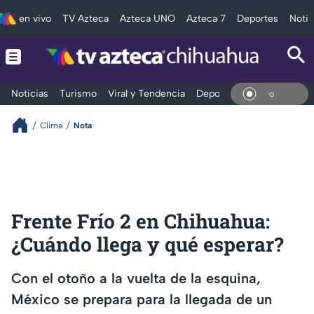
en vivo
TV Azteca
Azteca UNO
Azteca 7
Deportes
Notic
Noticias
Turismo
Viral y Tendencia
Deportes
Espectáculos
En Vi
Clima
Nota
Frente Frío 2 en Chihuahua:
¿Cuándo llega y qué esperar?
Con el otoño a la vuelta de la esquina,
México se prepara para la llegada de un