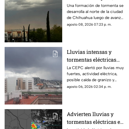
nube llega con polvo y
Una formación de tormenta se
desarrolla al norte de la ciudad
baja visibilidad
de Chihuahua luego de avanzar
desde Aldama.
agosto 08, 2026 07:23 p. m.
Lluvias intensas y
tormentas eléctricas
golpearán a
La CEPC alertó por lluvias muy
fuertes, actividad eléctrica,
Chihuahua; prevén
posible caída de granizo y
calor de hasta 40°C
rachas de viento para este
agosto 06, 2026 02:34 p. m.
jueves y viernes.
Advierten lluvias y
tormentas eléctricas en