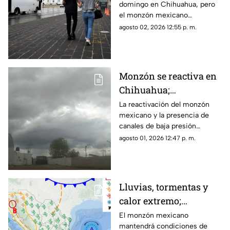
domingo en Chihuahua, pero
onda de calor
el monzón mexicano
mantendrá lluvias fuertes,
agosto 02, 2026 12:55 p. m.
rachas de viento y posible
caída de granizo.
Monzón se reactiva en
Chihuahua;
pronostican lluvias,
La reactivación del monzón
mexicano y la presencia de
fuertes vientos y
canales de baja presión
temperaturas de hasta
provocarán lluvias, fuertes
agosto 01, 2026 12:47 p. m.
39°C
rachas de viento y altas
temperaturas en Chihuahua.
Lluvias, tormentas y
calor extremo;
pronóstico del clima
El monzón mexicano
mantendrá condiciones de
para el fin de semana