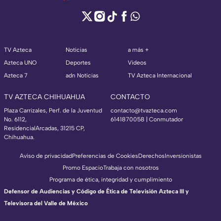
TV Azteca
Noticias
a más +
Azteca UNO
Deportes
Videos
Azteca 7
adn Noticias
TV Azteca Internacional
TV AZTECA CHIHUAHUA
CONTACTO
Plaza Carrizales, Perf. de la Juventud
contacto@tvazteca.com
No. 6112,
6141870058 | Conmutador
ResidencialArcadas, 31215 CP,
Chihuahua.
Aviso de privacidad
Preferencias de Cookies
Derechos
Inversionistas
Promo Espacio
Trabaja con nosotros
Programa de ética, integridad y cumplimiento
Defensor de Audiencias y Código de Ética de Televisión Azteca III y
Televisora del Valle de México