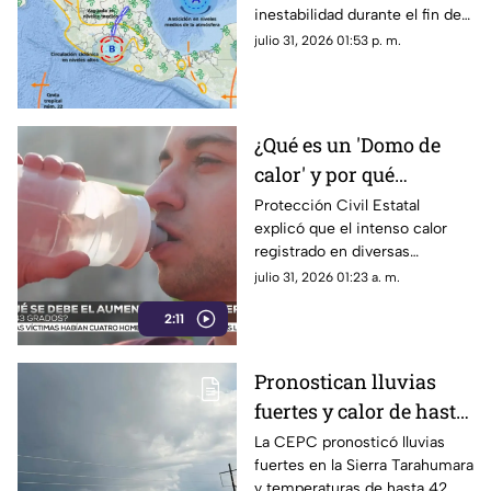
inestabilidad durante el fin de
en Chihuahua
semana en Chihuahua.
julio 31, 2026 01:53 p. m.
¿Qué es un 'Domo de
calor' y por qué
mantiene temperaturas
Protección Civil Estatal
explicó que el intenso calor
de hasta 43 grados en
registrado en diversas
Chihuahua?
regiones de Chihuahua se
julio 31, 2026 01:23 a. m.
debe a un domo de calor.
2:11
Pronostican lluvias
fuertes y calor de hasta
42 grados en
La CEPC pronosticó lluvias
fuertes en la Sierra Tarahumara
Chihuahua; aquí fechas
y temperaturas de hasta 42