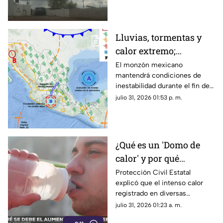
temperaturas en Chihuahua.
Lluvias, tormentas y
calor extremo;
pronóstico del clima
El monzón mexicano
mantendrá condiciones de
para el fin de semana
inestabilidad durante el fin de
en Chihuahua
semana en Chihuahua.
julio 31, 2026 01:53 p. m.
¿Qué es un 'Domo de
calor' y por qué
mantiene temperaturas
Protección Civil Estatal
explicó que el intenso calor
de hasta 43 grados en
registrado en diversas
Chihuahua?
regiones de Chihuahua se
julio 31, 2026 01:23 a. m.
debe a un domo de calor.