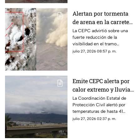
Alertan por tormenta
de arena en la carretera
Samalayuca–
La CEPC advirtió sobre una
fuerte reducción de la
Ahumada; piden evitar
visibilidad en el tramo
viajes
carretero Samalayuca–
julio 27, 2026 08:57 p. m.
Ahumada debido a una
tormenta de arena.
Emite CEPC alerta por
calor extremo y lluvias
para gran parte de
La Coordinación Estatal de
Protección Civil alertó por
Chihuahua
temperaturas de hasta 41
grados en el norte y centro-sur
julio 27, 2026 02:37 p. m.
de Chihuahua.