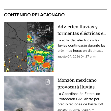
CONTENIDO RELACIONADO
Advierten lluvias y
tormentas eléctricas en
Chihuahua; emiten
La actividad eléctrica y las
lluvias continuarán durante las
aviso para 16
próximas horas en distintas
municipios
regiones de Chihuahua, de
agosto 04, 2026 04:27 p. m.
acuerdo con el más reciente
reporte meteorológico.
Monzón mexicano
provocará lluvias
intensas, granizo y
La Coordinación Estatal de
Protección Civil alertó por
fuertes vientos en
precipitaciones de hasta 150
Chihuahua esta
milímetros, rachas de viento
agosto 03, 2026 12:43 p. m.