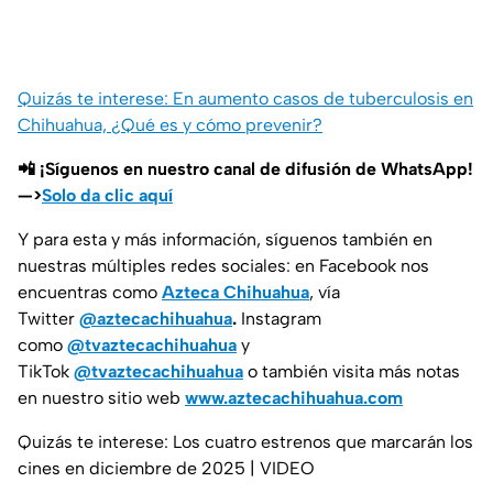
Quizás te interese: En aumento casos de tuberculosis en
Chihuahua, ¿Qué es y cómo prevenir?
📲 ¡Síguenos en nuestro canal de difusión de WhatsApp!
—>
Solo da clic aquí
Y para esta y más información, síguenos también en
nuestras múltiples redes sociales: en Facebook nos
encuentras como
Azteca Chihuahua
, vía
Twitter
@aztecachihuahua
.
Instagram
como
@tvaztecachihuahua
y
TikTok
@tvaztecachihuahua
o también visita más notas
en nuestro sitio web
www.aztecachihuahua.com
Quizás te interese: Los cuatro estrenos que marcarán los
cines en diciembre de 2025 | VIDEO