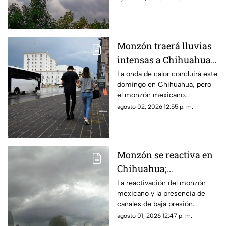
semana
de 70 km/h y ambiente
caluroso en distintas regiones.
Monzón traerá lluvias
intensas a Chihuahua;
esta fecha termina la
La onda de calor concluirá este
domingo en Chihuahua, pero
onda de calor
el monzón mexicano
mantendrá lluvias fuertes,
agosto 02, 2026 12:55 p. m.
rachas de viento y posible
caída de granizo.
Monzón se reactiva en
Chihuahua;
pronostican lluvias,
La reactivación del monzón
mexicano y la presencia de
fuertes vientos y
canales de baja presión
temperaturas de hasta
provocarán lluvias, fuertes
agosto 01, 2026 12:47 p. m.
39°C
rachas de viento y altas