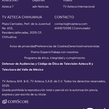
Azteca UNO
Deportes
Videos
Azteca 7
adn Noticias
TV Azteca Internacional
TV AZTECA CHIHUAHUA
CONTACTO
Plaza Carrizales, Perf. de la Juventud
contacto@tvazteca.com
No. 6112,
6141870058 | Conmutador
ResidencialArcadas, 31215 CP,
Chihuahua.
Aviso de privacidad
Preferencias de Cookies
Derechos
Inversionistas
Promo Espacio
Trabaja con nosotros
Programa de ética, integridad y cumplimiento
Defensor de Audiencias y Código de Ética de Televisión Azteca III y
Televisora del Valle de México
TV Azteca, M.R. & ©, TV Azteca, S.A.B. de C.V. Todos los derechos reservados,
2025.
Queda prohibida la reproducción total o parcial sin la autorización previa,
expresa y por escrito de su titular.