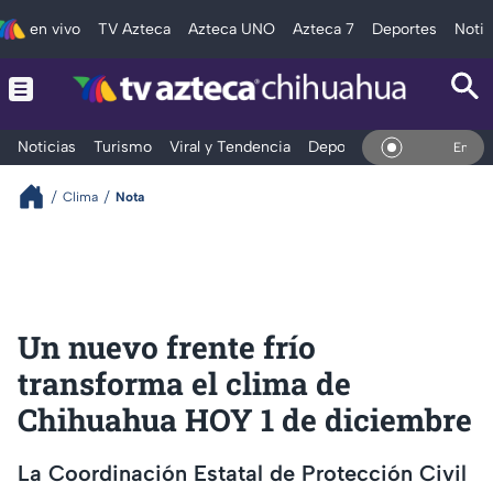
en vivo
TV Azteca
Azteca UNO
Azteca 7
Deportes
Notic
Noticias
Turismo
Viral y Tendencia
Deportes
Espectáculos
En Vivo
Clima
Nota
Un nuevo frente frío
transforma el clima de
Chihuahua HOY 1 de diciembre
La Coordinación Estatal de Protección Civil