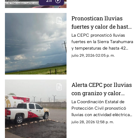
2:11
Pronostican lluvias
fuertes y calor de hasta
42 grados en
La CEPC pronosticó lluvias
fuertes en la Sierra Tarahumara
Chihuahua; aquí fechas
y temperaturas de hasta 42
grados centígrados en el norte
julio 29, 2026 02:05 p. m.
del estado durante el resto de
la semana.
Alerta CEPC por lluvias
con granizo y calor
extremo en Chihuahua
La Coordinación Estatal de
Protección Civil pronosticó
lluvias con actividad eléctrica y
posible granizo en la Sierra
julio 28, 2026 12:58 p. m.
Tarahumara.