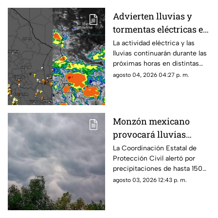
Advierten lluvias y
tormentas eléctricas en
Chihuahua; emiten
La actividad eléctrica y las
lluvias continuarán durante las
aviso para 16
próximas horas en distintas
municipios
regiones de Chihuahua, de
agosto 04, 2026 04:27 p. m.
acuerdo con el más reciente
reporte meteorológico.
Monzón mexicano
provocará lluvias
intensas, granizo y
La Coordinación Estatal de
Protección Civil alertó por
fuertes vientos en
precipitaciones de hasta 150
Chihuahua esta
milímetros, rachas de viento
agosto 03, 2026 12:43 p. m.
semana
de 70 km/h y ambiente
caluroso en distintas regiones.