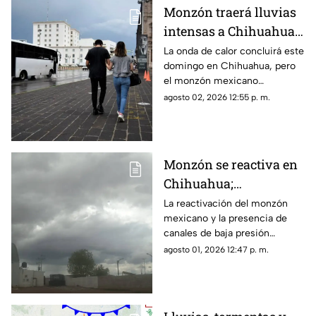
Monzón traerá lluvias
intensas a Chihuahua;
esta fecha termina la
La onda de calor concluirá este
domingo en Chihuahua, pero
onda de calor
el monzón mexicano
mantendrá lluvias fuertes,
agosto 02, 2026 12:55 p. m.
rachas de viento y posible
caída de granizo.
Monzón se reactiva en
Chihuahua;
pronostican lluvias,
La reactivación del monzón
mexicano y la presencia de
fuertes vientos y
canales de baja presión
temperaturas de hasta
provocarán lluvias, fuertes
agosto 01, 2026 12:47 p. m.
39°C
rachas de viento y altas
temperaturas en Chihuahua.