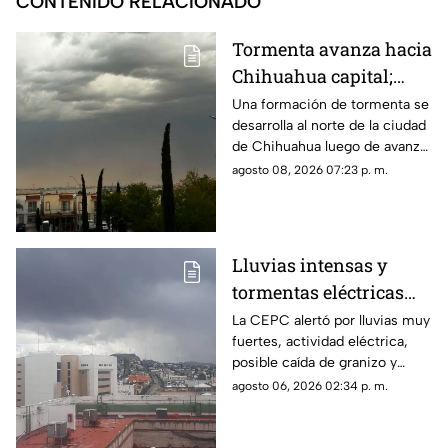
CONTENIDO RELACIONADO
Tormenta avanza hacia
Chihuahua capital;
nube llega con polvo y
Una formación de tormenta se
desarrolla al norte de la ciudad
baja visibilidad
de Chihuahua luego de avanzar
desde Aldama.
agosto 08, 2026 07:23 p. m.
Lluvias intensas y
tormentas eléctricas
golpearán a
La CEPC alertó por lluvias muy
fuertes, actividad eléctrica,
Chihuahua; prevén
posible caída de granizo y
calor de hasta 40°C
rachas de viento para este
agosto 06, 2026 02:34 p. m.
jueves y viernes.