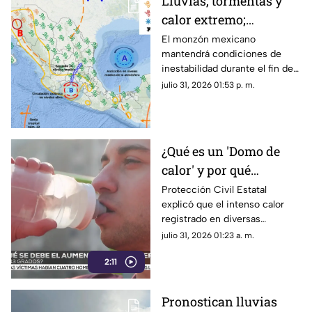
Lluvias, tormentas y
calor extremo;
pronóstico del clima
El monzón mexicano
mantendrá condiciones de
para el fin de semana
inestabilidad durante el fin de
en Chihuahua
semana en Chihuahua.
julio 31, 2026 01:53 p. m.
¿Qué es un 'Domo de
calor' y por qué
mantiene temperaturas
Protección Civil Estatal
explicó que el intenso calor
de hasta 43 grados en
registrado en diversas
Chihuahua?
regiones de Chihuahua se
julio 31, 2026 01:23 a. m.
debe a un domo de calor.
2:11
Pronostican lluvias