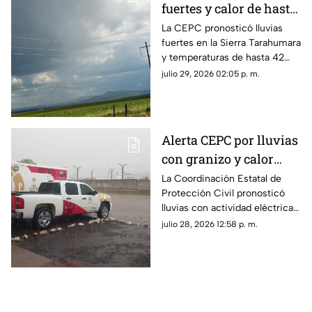
fuertes y calor de hasta
42 grados en
La CEPC pronosticó lluvias
fuertes en la Sierra Tarahumara
Chihuahua; aquí fechas
y temperaturas de hasta 42
grados centígrados en el norte
julio 29, 2026 02:05 p. m.
del estado durante el resto de
la semana.
Alerta CEPC por lluvias
con granizo y calor
extremo en Chihuahua
La Coordinación Estatal de
Protección Civil pronosticó
lluvias con actividad eléctrica y
posible granizo en la Sierra
julio 28, 2026 12:58 p. m.
Tarahumara.