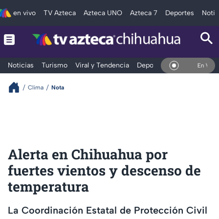
en vivo
TV Azteca
Azteca UNO
Azteca 7
Deportes
Notic
Noticias
Turismo
Viral y Tendencia
Deportes
Espectáculos
En Vivo
Clima
Nota
Alerta en Chihuahua por
fuertes vientos y descenso de
temperatura
La Coordinación Estatal de Protección Civil