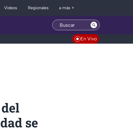
Regionales
Videos
a más +
En Vivo
 del
udad se