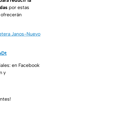
ara reducir la
adas
por estas
 ofrecerán
rretera Janos-Nuevo
pDt
iales: en Facebook
m y
entes!