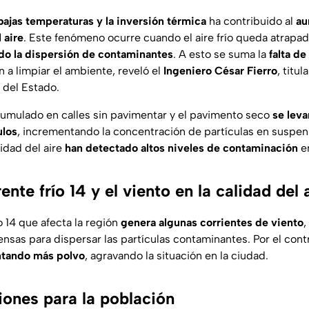
ajas temperaturas y la inversión térmica
ha contribuido al
au
 aire
. Este fenómeno ocurre cuando el aire frío queda atrapa
do la dispersión de contaminantes
. A esto se suma la
falta de
a limpiar el ambiente, reveló el
Ingeniero César Fierro
, titul
a del Estado.
umulado en calles sin pavimentar y el pavimento seco
se leva
ulos
, incrementando la concentración de partículas en suspen
idad del aire
han
detectado altos niveles de contaminación
en
ente frío 14 y el viento en la calidad del 
o 14 que afecta la región
genera algunas corrientes de viento
,
nsas para dispersar las partículas contaminantes. Por el cont
antando más polvo
, agravando la situación en la ciudad.
nes para la población