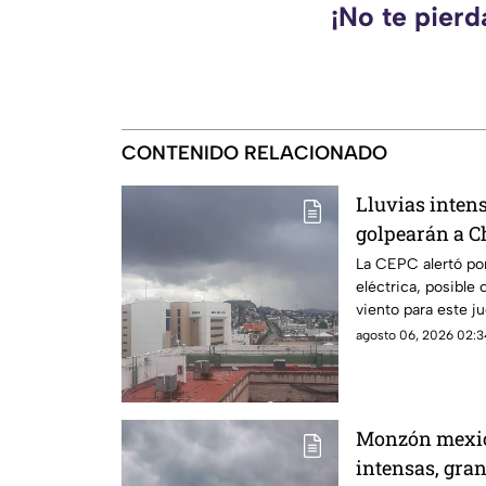
¡No te pier
CONTENIDO RELACIONADO
Lluvias intens
golpearán a C
de hasta 40°C
La CEPC alertó por
eléctrica, posible 
viento para este ju
agosto 06, 2026 02:3
Monzón mexic
intensas, gran