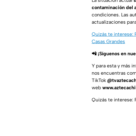
La situación actual
s
contaminación del a
condiciones. Las au
actualizaciones para
Quizás te interese:
Casas Grandes
📲 ¡Síguenos en nu
Y para esta y más i
nos encuentras com
TikTok
@tvaztecach
web
www.aztecach
Quizás te interese: 