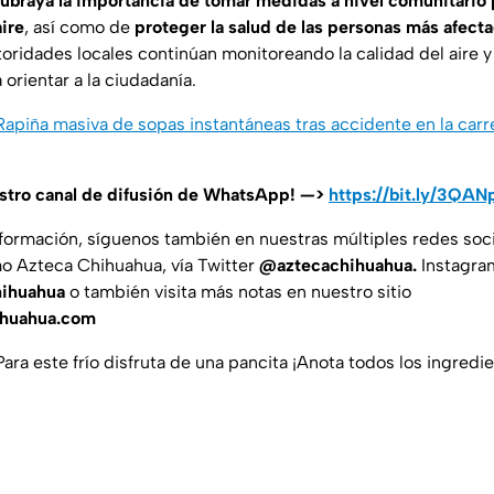
ubraya la importancia de tomar medidas a nivel comunitario p
ire
, así como de
proteger la salud de las personas más afect
toridades locales continúan monitoreando la calidad del aire y
 orientar a la ciudadanía.
 Rapiña masiva de sopas instantáneas tras accidente en la ca
estro canal de difusión de WhatsApp! —>
https://bit.ly/3QAN
nformación, síguenos también en nuestras múltiples redes soc
o Azteca Chihuahua, vía Twitter
@aztecachihuahua.
Instagra
ihuahua
o también visita más notas en nuestro sitio
ihuahua.com
Para este frío disfruta de una pancita ¡Anota todos los ingredi